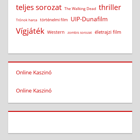
teljes sorozat
thriller
The Walking Dead
UIP-Dunafilm
történelmi film
Trónok harca
Vígjáték
életrajzi film
Western
zombis sorozat
Online Kaszinó
Online Kaszinó