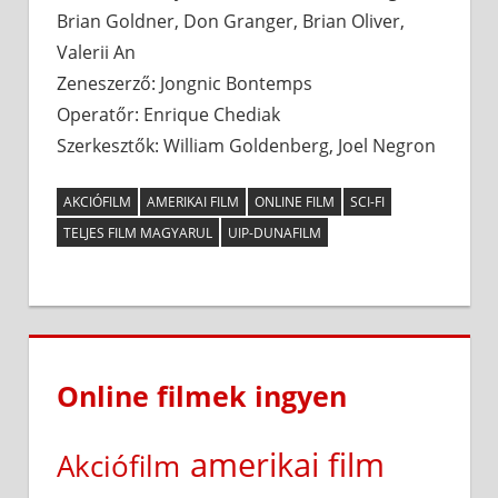
Brian Goldner, Don Granger, Brian Oliver,
Valerii An
Zeneszerző: Jongnic Bontemps
Operatőr: Enrique Chediak
Szerkesztők: William Goldenberg, Joel Negron
AKCIÓFILM
AMERIKAI FILM
ONLINE FILM
SCI-FI
TELJES FILM MAGYARUL
UIP-DUNAFILM
Online filmek ingyen
amerikai film
Akciófilm