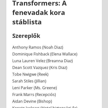
Transformers: A
fenevadak kora
stáblista
Szereplők
Anthony Ramos (Noah Diaz)
Dominique Fishback (Elena Wallace)
Luna Lauren Velez (Breanna Diaz)
Dean Scott Vazquez (Kris Diaz)
Tobe Nwigwe (Reek)
Sarah Stiles (Jillian)
Leni Parker (Ms. Greene)
Frank Marrs (Recepciós)
Aidan Devine (Bishop)
Kerwin Jackson (Hotel biztonsági őr)