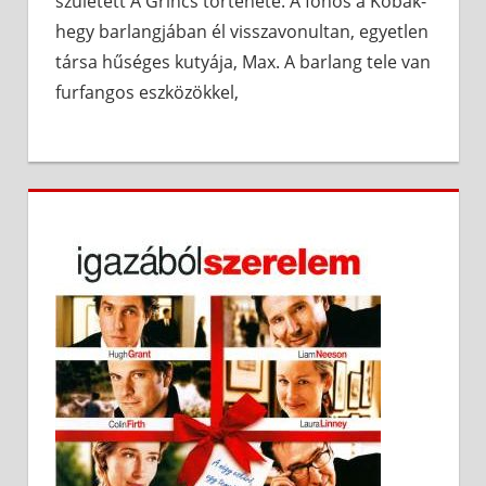
született A Grincs története. A főhős a Kobak-
hegy barlangjában él visszavonultan, egyetlen
társa hűséges kutyája, Max. A barlang tele van
furfangos eszközökkel,