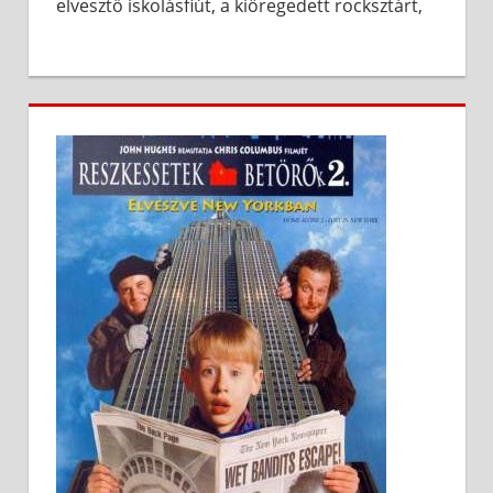
elvesztő iskolásfiút, a kiöregedett rocksztárt,