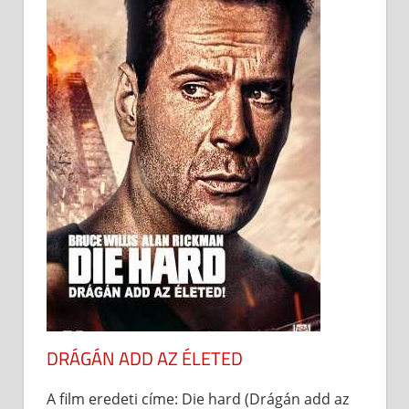
DRÁGÁN ADD AZ ÉLETED
A film eredeti címe: Die hard (Drágán add az