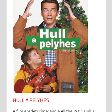
HULL A PELYHES
A film eredeti címe: Jingle All the Way (Hull a