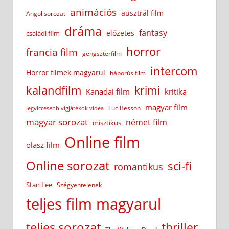
animációs
ausztrál film
Angol sorozat
dráma
fantasy
előzetes
családi film
horror
francia film
gengszterfilm
intercom
Horror filmek magyarul
háborús film
kalandfilm
krimi
Kanadai film
kritika
magyar film
Luc Besson
legviccesebb vígjátékok videa
magyar sorozat
német film
misztikus
Online film
olasz film
Online sorozat
sci-fi
romantikus
Stan Lee
Szégyentelenek
teljes film magyarul
teljes sorozat
thriller