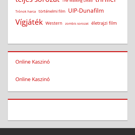
The Walking Dead
UIP-Dunafilm
történelmi film
Trónok harca
Vígjáték
életrajzi film
Western
zombis sorozat
Online Kaszinó
Online Kaszinó