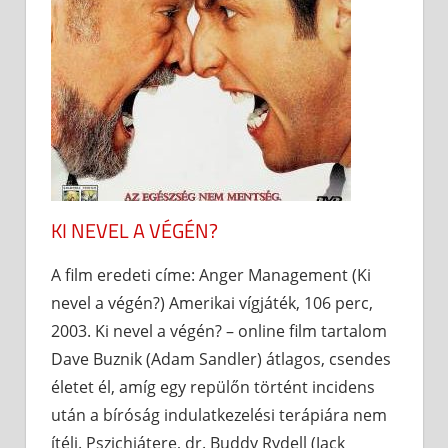
KI NEVEL A VÉGÉN?
A film eredeti címe: Anger Management (Ki
nevel a végén?) Amerikai vígjáték, 106 perc,
2003. Ki nevel a végén? – online film tartalom
Dave Buznik (Adam Sandler) átlagos, csendes
életet él, amíg egy repülőn történt incidens
után a bíróság indulatkezelési terápiára nem
ítéli. Pszichiátere, dr. Buddy Rydell (Jack