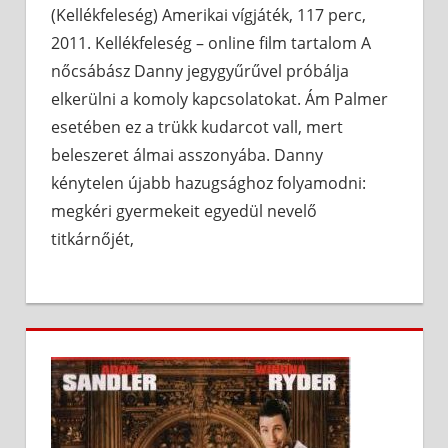
(Kellékfeleség) Amerikai vígjáték, 117 perc,
2011. Kellékfeleség – online film tartalom A
nőcsábász Danny jegygyűrűvel próbálja
elkerülni a komoly kapcsolatokat. Ám Palmer
esetében ez a trükk kudarcot vall, mert
beleszeret álmai asszonyába. Danny
kénytelen újabb hazugsághoz folyamodni:
megkéri gyermekeit egyedül nevelő
titkárnőjét,