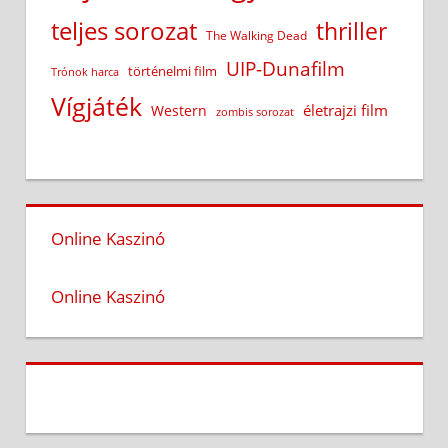
teljes sorozat
thriller
The Walking Dead
UIP-Dunafilm
történelmi film
Trónok harca
Vígjáték
életrajzi film
Western
zombis sorozat
Online Kaszinó
Online Kaszinó