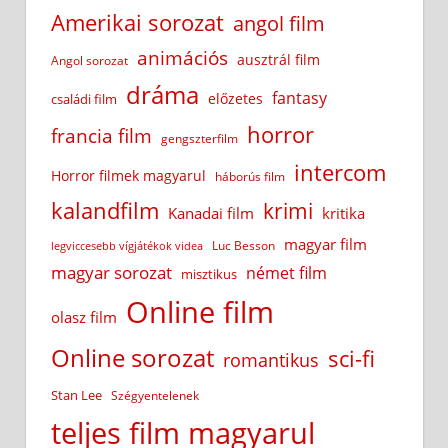
Amerikai sorozat
angol film
animációs
ausztrál film
Angol sorozat
dráma
fantasy
előzetes
családi film
horror
francia film
gengszterfilm
intercom
Horror filmek magyarul
háborús film
kalandfilm
krimi
Kanadai film
kritika
magyar film
Luc Besson
legviccesebb vígjátékok videa
magyar sorozat
német film
misztikus
Online film
olasz film
Online sorozat
sci-fi
romantikus
Stan Lee
Szégyentelenek
teljes film magyarul