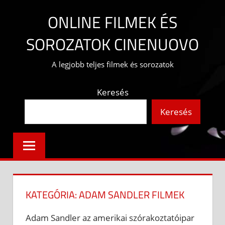
Skip
ONLINE FILMEK ÉS
to
content
SOROZATOK CINENUOVO
A legjobb teljes filmek és sorozatok
Keresés
Keresés
KATEGÓRIA:
ADAM SANDLER FILMEK
Adam Sandler az amerikai szórakoztatóipar