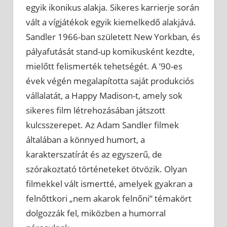
egyik ikonikus alakja. Sikeres karrierje során
vált a vígjátékok egyik kiemelkedő alakjává.
Sandler 1966-ban született New Yorkban, és
pályafutását stand-up komikusként kezdte,
mielőtt felismerték tehetségét. A ’90-es
évek végén megalapította saját produkciós
vállalatát, a Happy Madison-t, amely sok
sikeres film létrehozásában játszott
kulcsszerepet. Az Adam Sandler filmek
általában a könnyed humort, a
karakterszatírát és az egyszerű, de
szórakoztató történeteket ötvözik. Olyan
filmekkel vált ismertté, amelyek gyakran a
felnőttkori „nem akarok felnőni” témakört
dolgozzák fel, miközben a humorral