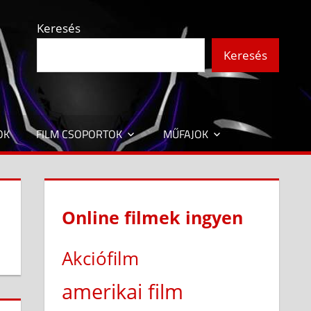
Keresés
Keresés
OK
FILM CSOPORTOK
MŰFAJOK
Online filmek ingyen
Akciófilm
amerikai film