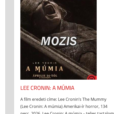
LEE CRONIN: A MÚMIA
A film eredeti címe: Lee Cronin’s The Mummy
(Lee Cronin: A múmia) Amerikai-ír horror, 134
perc, 2026. Lee Cronin: A múmia – teljes tartalo