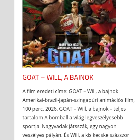
GOAT – WILL, A BAJNOK
A film eredeti címe: GOAT – Will, a bajnok
Amerikai-brazil-japán-szingapúri animációs film,
100 perc, 2026. GOAT – Will, a bajnok – teljes
tartalom A bömball a világ legveszélyesebb
sportja. Nagyvadak játsszák, egy nagyon
veszélyes pályán. És Will, a kis kecske százszor