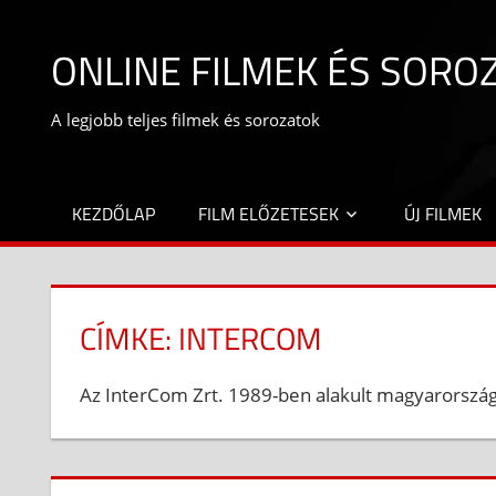
Skip
to
ONLINE FILMEK ÉS SORO
content
A legjobb teljes filmek és sorozatok
KEZDŐLAP
FILM ELŐZETESEK
ÚJ FILMEK
CÍMKE:
INTERCOM
Az InterCom Zrt. 1989-ben alakult magyarország