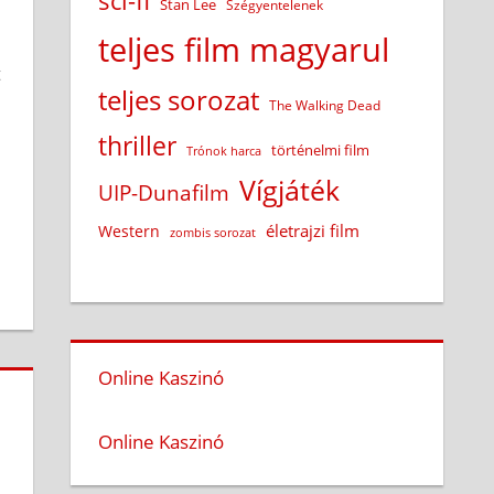
sci-fi
Stan Lee
Szégyentelenek
teljes film magyarul
t
teljes sorozat
The Walking Dead
thriller
történelmi film
Trónok harca
Vígjáték
UIP-Dunafilm
életrajzi film
Western
zombis sorozat
Online Kaszinó
Online Kaszinó