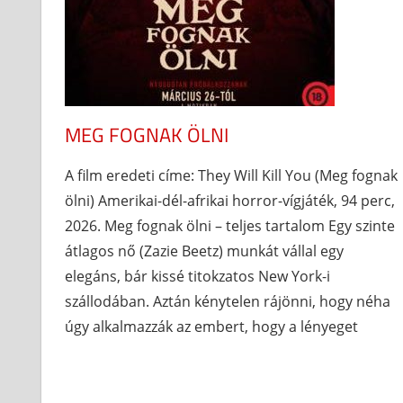
MEG FOGNAK ÖLNI
A film eredeti címe: They Will Kill You (Meg fognak
ölni) Amerikai-dél-afrikai horror-vígjáték, 94 perc,
2026. Meg fognak ölni – teljes tartalom Egy szinte
átlagos nő (Zazie Beetz) munkát vállal egy
elegáns, bár kissé titokzatos New York-i
szállodában. Aztán kénytelen rájönni, hogy néha
úgy alkalmazzák az embert, hogy a lényeget