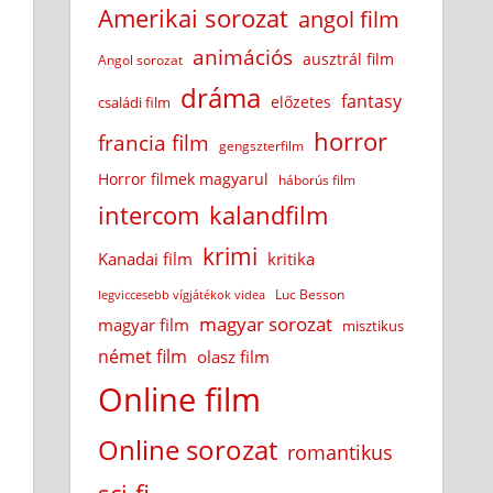
Amerikai sorozat
angol film
animációs
ausztrál film
Angol sorozat
dráma
fantasy
előzetes
családi film
horror
francia film
gengszterfilm
Horror filmek magyarul
háborús film
intercom
kalandfilm
krimi
Kanadai film
kritika
Luc Besson
legviccesebb vígjátékok videa
magyar sorozat
magyar film
misztikus
német film
olasz film
Online film
Online sorozat
romantikus