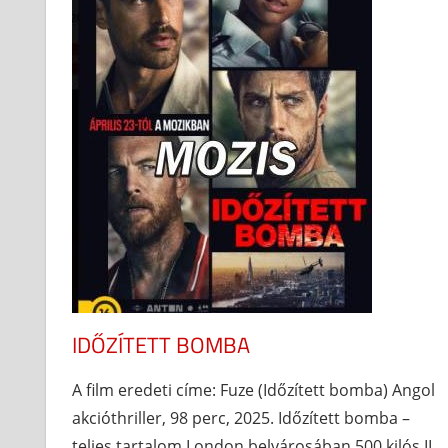
IDŐZÍTETT BOMBA
A film eredeti címe: Fuze (Időzített bomba) Angol
akcióthriller, 98 perc, 2025. Időzített bomba –
teljes tartalom London belvárosában 500 kilós II.