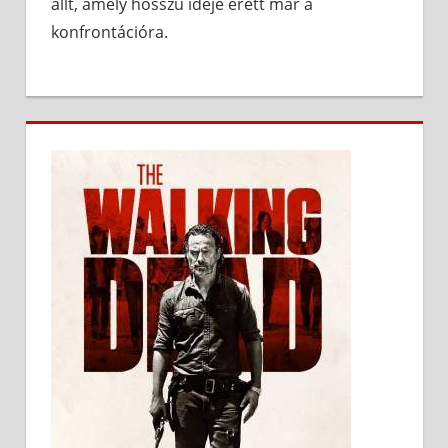
állt, amely hosszú ideje érett már a
konfrontációra.