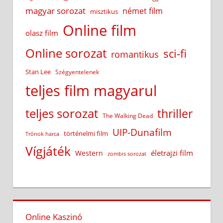
magyar sorozat
német film
misztikus
Online film
olasz film
Online sorozat
sci-fi
romantikus
Stan Lee
Szégyentelenek
teljes film magyarul
teljes sorozat
thriller
The Walking Dead
UIP-Dunafilm
történelmi film
Trónok harca
Vígjáték
életrajzi film
Western
zombis sorozat
Online Kaszinó