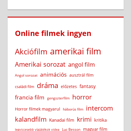
Online filmek ingyen
amerikai film
Akciófilm
Amerikai sorozat
angol film
animációs
ausztrál film
Angol sorozat
dráma
fantasy
előzetes
családi film
horror
francia film
gengszterfilm
intercom
Horror filmek magyarul
háborús film
kalandfilm
krimi
Kanadai film
kritika
magyar film
Luc Besson
legviccesebb vígjátékok videa