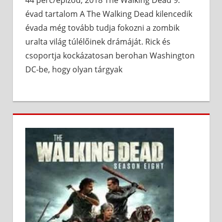
44 perc/epizód, 2018 The Walking Dead 9.
évad tartalom A The Walking Dead kilencedik
évada még tovább tudja fokozni a zombik
uralta világ túlélőinek drámáját. Rick és
csoportja kockázatosan berohan Washington
DC-be, hogy olyan tárgyak