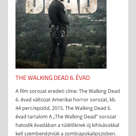
THE WALKING DEAD 6. ÉVAD
A film sorozat eredeti címe: The Walking Dead
6. évad változat Amerikai horror sorozat, kb.
44 perc/epizód, 2015. The Walking Dead 6.
évad tartalom A „The Walking Dead” sorozat
hatodik évadában a túlélőknek új kihívásokkal
kell szembenézniük a zombiapokalipszisben.