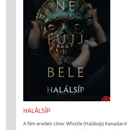
HALÁLSÍP
A film eredeti címe: Whistle (Halálsíp) Kanadai-ír