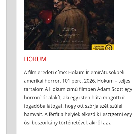
HOKUM
A film eredeti címe: Hokum Ír-emirátusokbeli-
amerikai horror, 101 perc, 2026. Hokum – teljes
tartalom A Hokum című filmben Adam Scott egy
horrorírót alakít, aki egy isten háta mögötti ír
fogadóba látogat, hogy ott szórja szét szülei
hamvait. A férfit a helyiek elkezdik ijesztgetni egy
ősi boszorkány történetével, akiről az a