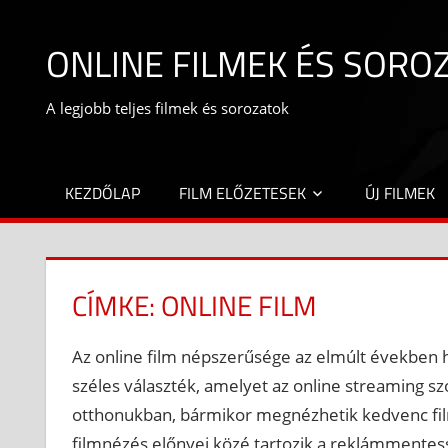
Skip
to
ONLINE FILMEK ÉS SORO
content
A legjobb teljes filmek és sorozatok
KEZDŐLAP
FILM ELŐZETESEK
ÚJ FILMEK
CÍMKE:
ONLINE FILM
Az online film népszerűsége az elmúlt években 
széles választék, amelyet az online streaming s
otthonukban, bármikor megnézhetik kedvenc film
filmnézés előnyei közé tartozik a reklámmentes