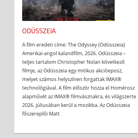
ODÜSSZEIA
A film eredeti címe: The Odyssey (Odüsszeia)
Amerikai-angol kalandfilm, 2026. Odüsszeia –
teljes tartalom Christopher Nolan következő
filmje, az Odüsszeia egy mitikus akcióeposz,
melyet számos helyszínen forgattak IMAX®
technológiával. A film először hozza el Homérosz
alapművét az IMAX® filmvásznakra, és világszerte
2026. júliusában kerül a mozikba. Az Odüsszeia
főszereplői Matt