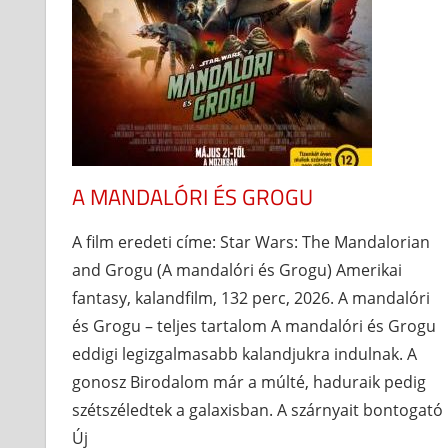
A MANDALÓRI ÉS GROGU
A film eredeti címe: Star Wars: The Mandalorian
and Grogu (A mandalóri és Grogu) Amerikai
fantasy, kalandfilm, 132 perc, 2026. A mandalóri
és Grogu – teljes tartalom A mandalóri és Grogu
eddigi legizgalmasabb kalandjukra indulnak. A
gonosz Birodalom már a múlté, haduraik pedig
szétszéledtek a galaxisban. A szárnyait bontogató
Új