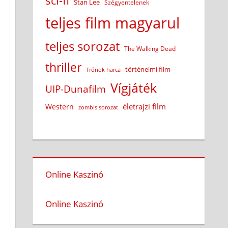
sci-fi
Stan Lee
Szégyentelenek
teljes film magyarul
teljes sorozat
The Walking Dead
thriller
történelmi film
Trónok harca
Vígjáték
UIP-Dunafilm
életrajzi film
Western
zombis sorozat
Online Kaszinó
Online Kaszinó