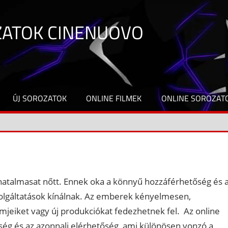
ZATOK CINENUOVO
ÚJ SOROZATOK
ONLINE FILMEK
ONLINE SOROZAT
hatalmasat nőtt. Ennek oka a könnyű hozzáférhetőség és 
zolgáltatások kínálnak. Az emberek kényelmesen,
jeiket vagy új produkciókat fedezhetnek fel. Az online
ség és az azonnali elérhetőség, ami különösen vonzó a