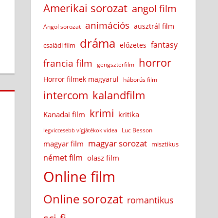
Amerikai sorozat
angol film
animációs
ausztrál film
Angol sorozat
dráma
fantasy
előzetes
családi film
horror
francia film
gengszterfilm
Horror filmek magyarul
háborús film
intercom
kalandfilm
krimi
Kanadai film
kritika
Luc Besson
legviccesebb vígjátékok videa
magyar sorozat
magyar film
misztikus
német film
olasz film
Online film
Online sorozat
romantikus