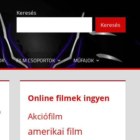
Keresés
Keresés
OK
FILM CSOPORTOK
MŰFAJOK
Online filmek ingyen
a
Akciófilm
amerikai film