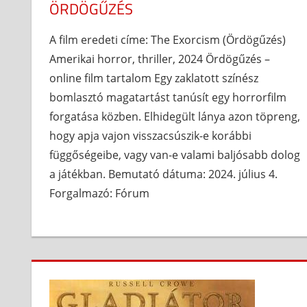
ÖRDÖGŰZÉS
A film eredeti címe: The Exorcism (Ördögűzés)
Amerikai horror, thriller, 2024 Ördögűzés –
online film tartalom Egy zaklatott színész
bomlasztó magatartást tanúsít egy horrorfilm
forgatása közben. Elhidegült lánya azon töpreng,
hogy apja vajon visszacsúszik-e korábbi
függőségeibe, vagy van-e valami baljósabb dolog
a játékban. Bemutató dátuma: 2024. július 4.
Forgalmazó: Fórum