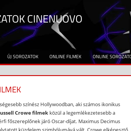
ZATOK CINENUOVO
ÚJ SOROZATOK
ONLINE FILMEK
ONLINE SOROZAT
ILMEK
tségesebb színész Hollywoodban, aki számos ikonikus
ussell Crowe filmek
közül a legemlékezetesebb a
férfi főszereplőnek járó Oscar-díjat. Maximus Decimus
folytatott küzdelem szimbólumává vált. Crowe elképesztő