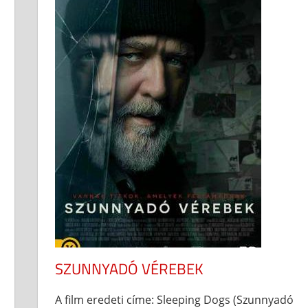
SZUNNYADÓ VÉREBEK
A film eredeti címe: Sleeping Dogs (Szunnyadó