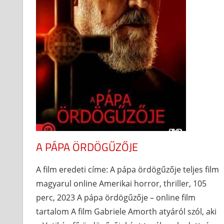
A PÁPA ÖRDÖGŰZŐJE
A film eredeti címe: A pápa ördögűzője teljes film
magyarul online Amerikai horror, thriller, 105
perc, 2023 A pápa ördögűzője – online film
tartalom A film Gabriele Amorth atyáról szól, aki