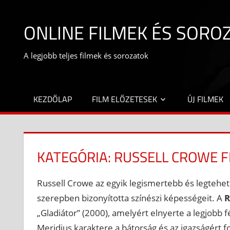
Skip
to
ONLINE FILMEK ÉS SORO
content
A legjobb teljes filmek és sorozatok
KEZDŐLAP
FILM ELŐZETESEK
ÚJ FILMEK
KATEGÓRIA:
RUSSELL CROWE F
Russell Crowe az egyik legismertebb és legtehe
szerepben bizonyította színészi képességeit. A
R
„Gladiátor” (2000), amelyért elnyerte a legjobb 
Meridius karaktere a bátorság és az igazságért 