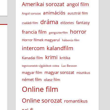
Amerikai sorozat
angol film
animációs
ausztrál film
Angol sorozat
dráma
fantasy
előzetes
családi film
horror
francia film
gengszterfilm
Horror filmek magyarul
háborús film
intercom
kalandfilm
krimi
Kanadai film
kritika
Luc Besson
legviccesebb vígjátékok videa
magyar sorozat
magyar film
misztikus
német film
olasz film
Online film
Online sorozat
romantikus