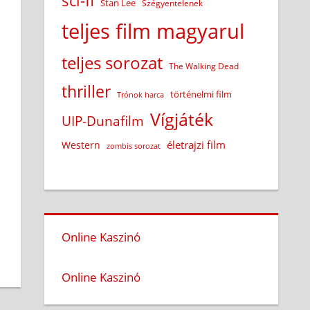
sci-fi
Stan Lee
Szégyentelenek
teljes film magyarul
teljes sorozat
The Walking Dead
thriller
történelmi film
Trónok harca
Vígjáték
UIP-Dunafilm
életrajzi film
Western
zombis sorozat
Online Kaszinó
Online Kaszinó