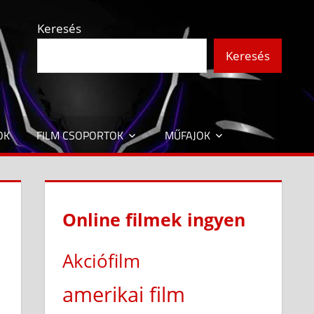
Keresés
Keresés
OK
FILM CSOPORTOK
MŰFAJOK
Online filmek ingyen
Akciófilm
amerikai film