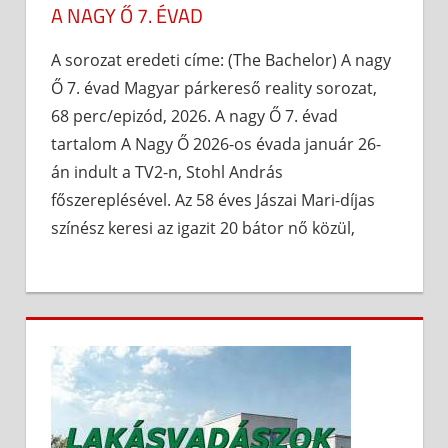
A NAGY Ő 7. ÉVAD
A sorozat eredeti címe: (The Bachelor) A nagy
Ő 7. évad Magyar párkereső reality sorozat,
68 perc/epizód, 2026. A nagy Ő 7. évad
tartalom A Nagy Ő 2026-os évada január 26-
án indult a TV2-n, Stohl András
főszereplésével. Az 58 éves Jászai Mari-díjas
színész keresi az igazit 20 bátor nő közül,