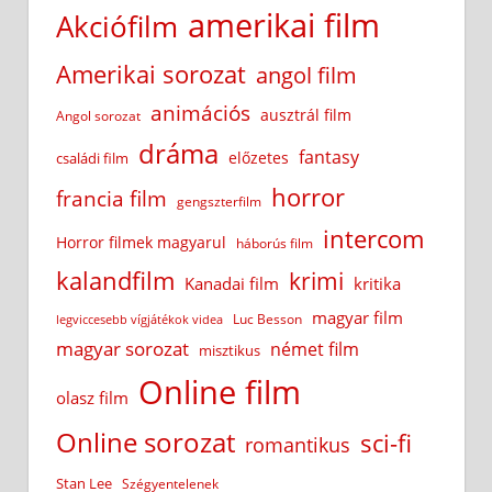
amerikai film
Akciófilm
Amerikai sorozat
angol film
animációs
ausztrál film
Angol sorozat
dráma
fantasy
előzetes
családi film
horror
francia film
gengszterfilm
intercom
Horror filmek magyarul
háborús film
kalandfilm
krimi
Kanadai film
kritika
magyar film
Luc Besson
legviccesebb vígjátékok videa
magyar sorozat
német film
misztikus
Online film
olasz film
Online sorozat
sci-fi
romantikus
Stan Lee
Szégyentelenek