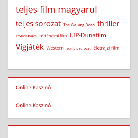
teljes film magyarul
teljes sorozat
thriller
The Walking Dead
UIP-Dunafilm
történelmi film
Trónok harca
Vígjáték
életrajzi film
Western
zombis sorozat
Online Kaszinó
Online Kaszinó