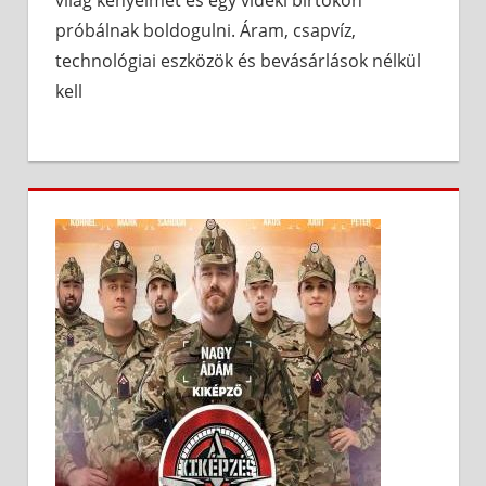
világ kényelmét és egy vidéki birtokon
próbálnak boldogulni. Áram, csapvíz,
technológiai eszközök és bevásárlások nélkül
kell