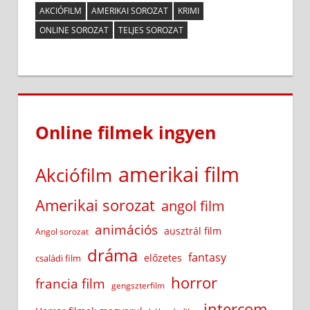
AKCIÓFILM
AMERIKAI SOROZAT
KRIMI
ONLINE SOROZAT
TELJES SOROZAT
Online filmek ingyen
amerikai film
Akciófilm
Amerikai sorozat
angol film
animációs
ausztrál film
Angol sorozat
dráma
fantasy
előzetes
családi film
horror
francia film
gengszterfilm
intercom