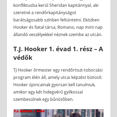
konfliktusba kerül Sheridan kapitánnyal, aki
szeretné a rendőrkapitányságot
barátságosabb színben feltüntetni. Eközben
Hooker és fiatal társa, Romano, nap mint nap
állandó veszélyekkel néznek szembe az utcán.
T.J. Hooker 1. évad 1. rész – A
védők
TJ Hooker őrmester egy rendőrtiszt-toborzási
program élén áll, amely utcai képzést biztosít.
Hooker újoncainak gyorsan kell tanulniuk,
amikor egy két hidegvérű gyilkossal
szembesülnek egy bűnözőben.