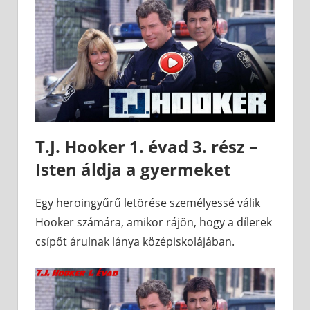
T.J. Hooker 1. évad 3. rész –
Isten áldja a gyermeket
Egy heroingyűrű letörése személyessé válik
Hooker számára, amikor rájön, hogy a dílerek
csípőt árulnak lánya középiskolájában.