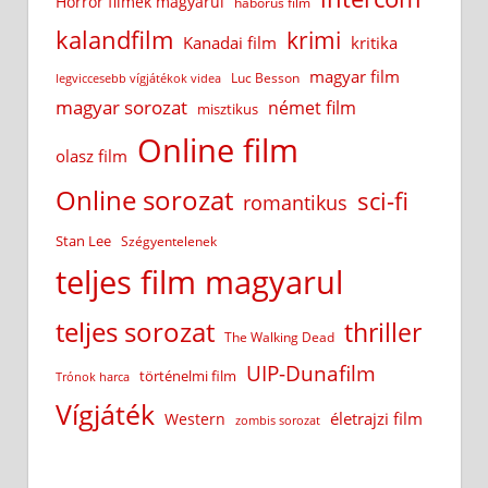
Horror filmek magyarul
háborús film
kalandfilm
krimi
Kanadai film
kritika
magyar film
Luc Besson
legviccesebb vígjátékok videa
magyar sorozat
német film
misztikus
Online film
olasz film
Online sorozat
sci-fi
romantikus
Stan Lee
Szégyentelenek
teljes film magyarul
teljes sorozat
thriller
The Walking Dead
UIP-Dunafilm
történelmi film
Trónok harca
Vígjáték
életrajzi film
Western
zombis sorozat