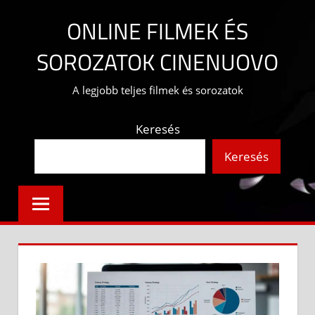
Skip
ONLINE FILMEK ÉS
to
content
SOROZATOK CINENUOVO
A legjobb teljes filmek és sorozatok
Keresés
Keresés