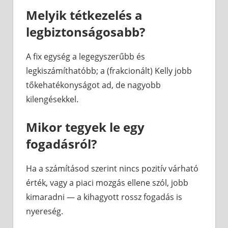
Melyik tétkezelés a
legbiztonságosabb?
A fix egység a legegyszerűbb és
legkiszámíthatóbb; a (frakcionált) Kelly jobb
tőkehatékonyságot ad, de nagyobb
kilengésekkel.
Mikor tegyek le egy
fogadásról?
Ha a számításod szerint nincs pozitív várható
érték, vagy a piaci mozgás ellene szól, jobb
kimaradni — a kihagyott rossz fogadás is
nyereség.