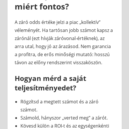
miért fontos?
A záró odds értéke jelzi a piac „kollektív”
véleményét. Ha tartósan jobb számot kapsz a
zárónál (ezt hívják záróvonal-értéknek), az
arra utal, hogy jó az árazásod. Nem garancia
a profitra, de erős minőségi mutató: hosszú
távon az előny rendszerint visszaköszön.
Hogyan mérd a saját
teljesítményedet?
Rögzítsd a megtett számot és a záró
számot.
Számold, hányszor „verted meg” a zárót.
Kövesd külön a ROI-t és az egységenkénti