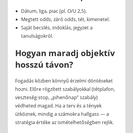
Dátum, liga, piac (pl. O/U 2,5).
Megtett odds, záró odds, tét, kimenetel.
Saját becslés, indoklás, jegyzet a
tanulságokról.
Hogyan maradj objektív
hosszú távon?
Fogadás közben könnyű érzelmi döntéseket
hozni. Előre rögzített szabályokkal (tétplafon,
veszteség-stop, „pihenőnap” szabály)
védheted magad. Ha a terv és a tények
ütköznek, mindig a számokra hallgass — a
stratégia értéke az ismételhetőségben rejlik.