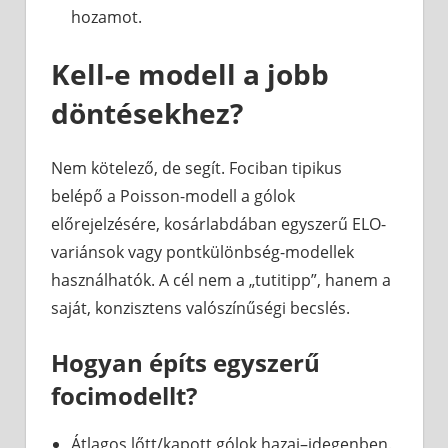
hozamot.
Kell-e modell a jobb
döntésekhez?
Nem kötelező, de segít. Fociban tipikus
belépő a Poisson-modell a gólok
előrejelzésére, kosárlabdában egyszerű ELO-
variánsok vagy pontkülönbség-modellek
használhatók. A cél nem a „tutitipp”, hanem a
saját, konzisztens valószínűségi becslés.
Hogyan építs egyszerű
focimodellt?
Átlagos lőtt/kapott gólok hazai–idegenben.