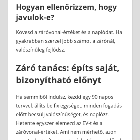
Hogyan ellenőrizzem, hogy
javulok-e?
Kövesd a záróvonal-értéket és a naplódat. Ha
gyakrabban szerzel jobb számot a zárónál,
valószínűleg fejlődsz.
Záró tanács: építs saját,
bizonyítható előnyt
Ha semmiből indulsz, kezdd egy 90 napos
tervvel: állíts be fix egységet, minden fogadás
előtt becsülj valószínűséget, és naplózz.
Hetente egyszer elemezd az EV-t és a
záróvonal-értéket. Ami nem mérhető, azon