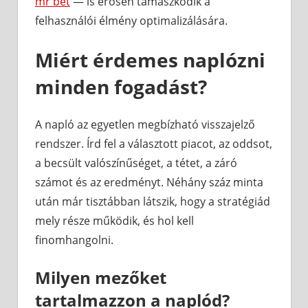
mr bet
— is erősen támaszkodik a
felhasználói élmény optimalizálására.
Miért érdemes naplózni
minden fogadást?
A napló az egyetlen megbízható visszajelző
rendszer. Írd fel a választott piacot, az oddsot,
a becsült valószínűséget, a tétet, a záró
számot és az eredményt. Néhány száz minta
után már tisztábban látszik, hogy a stratégiád
mely része működik, és hol kell
finomhangolni.
Milyen mezőket
tartalmazzon a naplód?