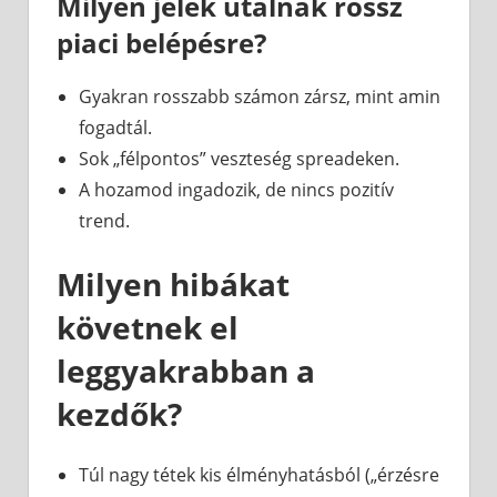
Milyen jelek utalnak rossz
piaci belépésre?
Gyakran rosszabb számon zársz, mint amin
fogadtál.
Sok „félpontos” veszteség spreadeken.
A hozamod ingadozik, de nincs pozitív
trend.
Milyen hibákat
követnek el
leggyakrabban a
kezdők?
Túl nagy tétek kis élményhatásból („érzésre