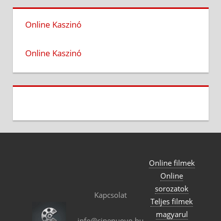
Online Kaszinó
Online Kaszinó
Online filmek
Online
sorozatok
Kapcsolat
Teljes filmek
magyarul
info@cinenuovo.hu