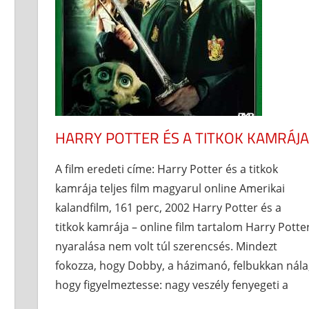
HARRY POTTER ÉS A TITKOK KAMRÁJ
A film eredeti címe: Harry Potter és a titkok
kamrája teljes film magyarul online Amerikai
kalandfilm, 161 perc, 2002 Harry Potter és a
titkok kamrája – online film tartalom Harry Potte
nyaralása nem volt túl szerencsés. Mindezt
fokozza, hogy Dobby, a házimanó, felbukkan nála
hogy figyelmeztesse: nagy veszély fenyegeti a