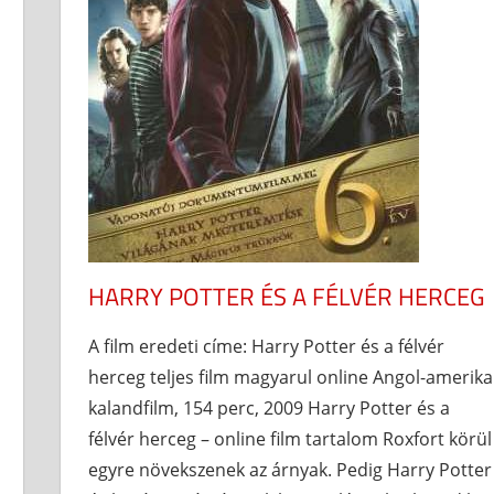
HARRY POTTER ÉS A FÉLVÉR HERCEG
A film eredeti címe: Harry Potter és a félvér
herceg teljes film magyarul online Angol-amerika
kalandfilm, 154 perc, 2009 Harry Potter és a
félvér herceg – online film tartalom Roxfort körül
egyre növekszenek az árnyak. Pedig Harry Potter