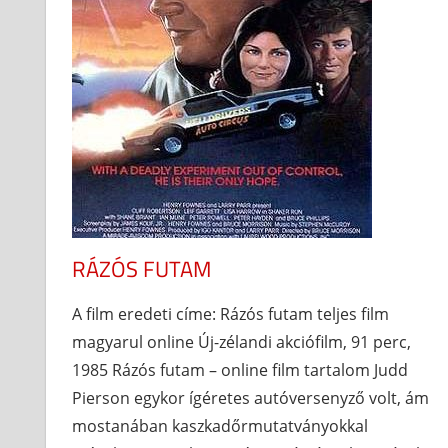
RÁZÓS FUTAM
A film eredeti címe: Rázós futam teljes film
magyarul online Új-zélandi akciófilm, 91 perc,
1985 Rázós futam – online film tartalom Judd
Pierson egykor ígéretes autóversenyző volt, ám
mostanában kaszkadőrmutatványokkal