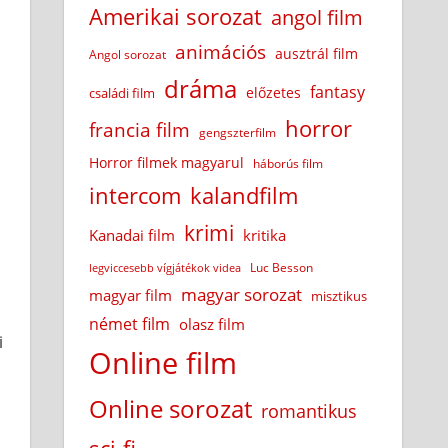
Amerikai sorozat
angol film
animációs
ausztrál film
Angol sorozat
dráma
fantasy
előzetes
családi film
horror
francia film
gengszterfilm
Horror filmek magyarul
háborús film
intercom
kalandfilm
krimi
Kanadai film
kritika
Luc Besson
legviccesebb vígjátékok videa
magyar sorozat
magyar film
misztikus
német film
olasz film
i
Online film
Online sorozat
romantikus