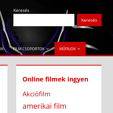
Keresés
Keresés
OK
FILM CSOPORTOK
MŰFAJOK
Online filmek ingyen
Akciófilm
amerikai film