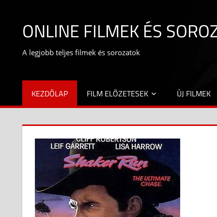
Skip
to
ONLINE FILMEK ÉS SORO
content
A legjobb teljes filmek és sorozatok
KEZDŐLAP
FILM ELŐZETESEK
ÚJ FILMEK