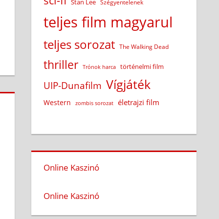
sci-fi
Stan Lee
Szégyentelenek
teljes film magyarul
teljes sorozat
The Walking Dead
thriller
történelmi film
Trónok harca
Vígjáték
UIP-Dunafilm
életrajzi film
Western
zombis sorozat
Online Kaszinó
Online Kaszinó