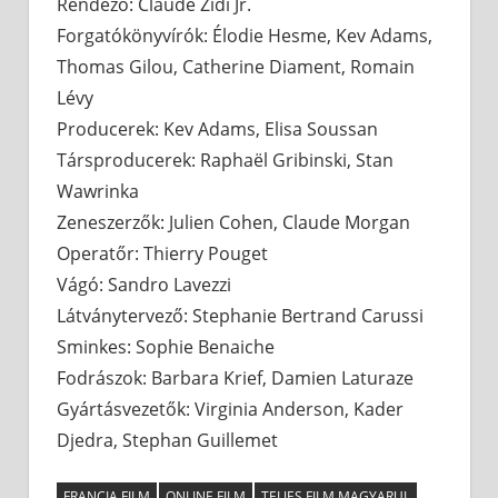
Rendező: Claude Zidi Jr.
Forgatókönyvírók: Élodie Hesme, Kev Adams,
Thomas Gilou, Catherine Diament, Romain
Lévy
Producerek: Kev Adams, Elisa Soussan
Társproducerek: Raphaël Gribinski, Stan
Wawrinka
Zeneszerzők: Julien Cohen, Claude Morgan
Operatőr: Thierry Pouget
Vágó: Sandro Lavezzi
Látványtervező: Stephanie Bertrand Carussi
Sminkes: Sophie Benaiche
Fodrászok: Barbara Krief, Damien Laturaze
Gyártásvezetők: Virginia Anderson, Kader
Djedra, Stephan Guillemet
FRANCIA FILM
ONLINE FILM
TELJES FILM MAGYARUL