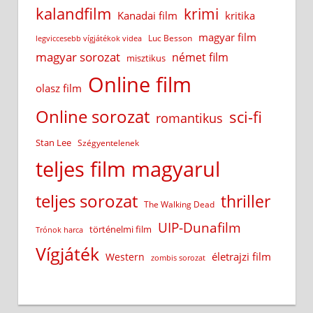
kalandfilm
krimi
Kanadai film
kritika
magyar film
Luc Besson
legviccesebb vígjátékok videa
magyar sorozat
német film
misztikus
Online film
olasz film
Online sorozat
sci-fi
romantikus
Stan Lee
Szégyentelenek
teljes film magyarul
teljes sorozat
thriller
The Walking Dead
UIP-Dunafilm
történelmi film
Trónok harca
Vígjáték
életrajzi film
Western
zombis sorozat