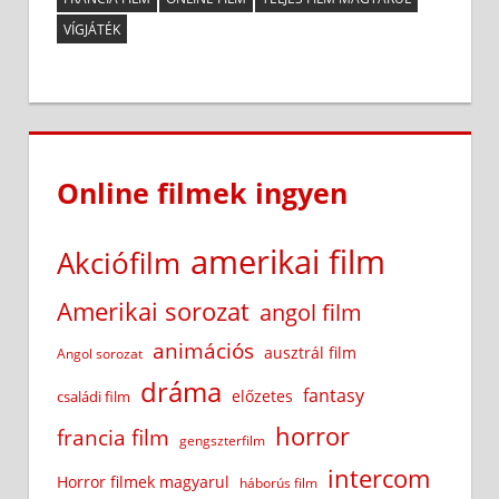
VÍGJÁTÉK
Online filmek ingyen
amerikai film
Akciófilm
Amerikai sorozat
angol film
animációs
ausztrál film
Angol sorozat
dráma
fantasy
előzetes
családi film
horror
francia film
gengszterfilm
intercom
Horror filmek magyarul
háborús film