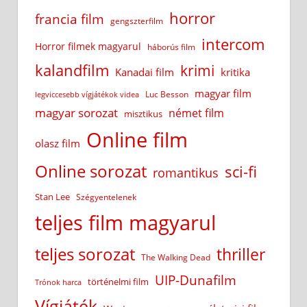
horror
francia film
gengszterfilm
intercom
Horror filmek magyarul
háborús film
kalandfilm
krimi
Kanadai film
kritika
magyar film
Luc Besson
legviccesebb vígjátékok videa
magyar sorozat
német film
misztikus
Online film
olasz film
Online sorozat
sci-fi
romantikus
Stan Lee
Szégyentelenek
teljes film magyarul
teljes sorozat
thriller
The Walking Dead
UIP-Dunafilm
történelmi film
Trónok harca
Vígjáték