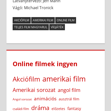
Látványtervező: Jeff Mann
Vágó: Michael Tronick
AKCIÓFILM
AMERIKAI FILM
ONLINE FILM
TELJES FILM MAGYARUL
VÍGJÁTÉK
Online filmek ingyen
amerikai film
Akciófilm
Amerikai sorozat
angol film
animációs
ausztrál film
Angol sorozat
dráma
fantasy
előzetes
családi film