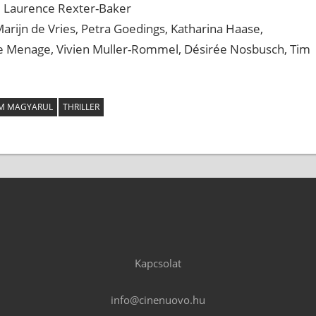
, Laurence Rexter-Baker
arijn de Vries, Petra Goedings, Katharina Haase,
e Menage, Vivien Muller-Rommel, Désirée Nosbusch, Tim
ILM MAGYARUL
THRILLER
Kapcsolat
info@cinenuovo.hu