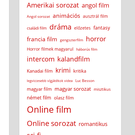
Amerikai sorozat
angol film
animációs
ausztrál film
Angol sorozat
dráma
fantasy
előzetes
családi film
horror
francia film
gengszterfilm
Horror filmek magyarul
háborús film
intercom
kalandfilm
krimi
Kanadai film
kritika
Luc Besson
legviccesebb vígjátékok videa
magyar sorozat
magyar film
misztikus
német film
olasz film
Online film
Online sorozat
romantikus