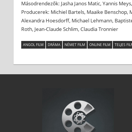
Másodrendezők: Jasha Janos Matic, Yannis Meys
Producerek: Michiel Bartels, Maaike Benschop, M
Alexandra Hoesdorff, Michael Lehmann, Baptist
Roth, Jean-Claude Schlim, Claudia Tronnier
ANGOL FILM
DRÁMA
NÉMET FILM
ONLINE FILM
TELJES F