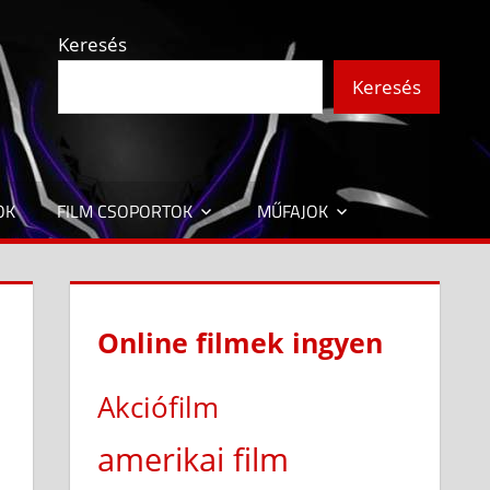
Keresés
Keresés
OK
FILM CSOPORTOK
MŰFAJOK
Online filmek ingyen
Akciófilm
amerikai film