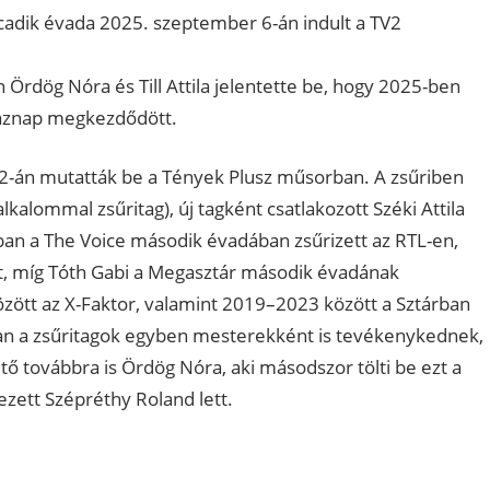
adik évada 2025. szeptember 6-án indult a TV2
Ördög Nóra és Till Attila jelentette be, hogy 2025-ben
 aznap megkezdődött.
s 2-án mutatták be a Tények Plusz műsorban. A zsűriben
kalommal zsűritag), új tagként csatlakozott Széki Attila
bban a The Voice második évadában zsűrizett az RTL-en,
lt, míg Tóth Gabi a Megasztár második évadának
özött az X-Faktor, valamint 2019–2023 között a Sztárban
dban a zsűritagok egyben mesterekként is tevékenykednek,
ő továbbra is Ördög Nóra, aki másodszor tölti be ezt a
ezett Szépréthy Roland lett.