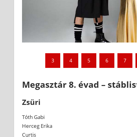
3
4
5
6
7
Megasztár 8. évad – stáblis
Zsüri
Tóth Gabi
Herceg Erika
Curtis