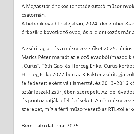
A Megasztár énekes tehetségkutató műsor nyolc
csatornán.
A hetedik évad fináléjában, 2024. december 8-án 
érkezik a következő évad, és a jelentkezés már
A zsűri tagjait és a műsorvezetőket 2025. júniu
Marics Péter maradt az előző évadból (második al
„Curtis”, Tóth Gabi és Herceg Erika. Curtis korá
Herceg Erika 2022-ben az X-Faktor zsűritagja vo
felfedezettjeként vált ismertté, és 2013–2016 k
sztár leszek! zsűrijében szerepelt. Az idei éva
és pontozhatják a fellépéseket. A női műsorvezet
szerepet, míg a férfi műsorvezető az RTL-től érk
Bemutató dátuma: 2025.