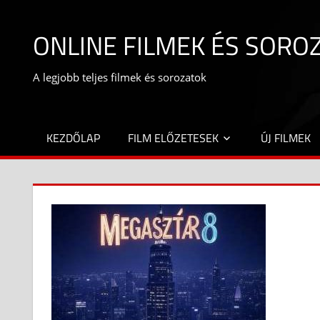
Skip
to
ONLINE FILMEK ÉS SORO
content
A legjobb teljes filmek és sorozatok
KEZDŐLAP
FILM ELŐZETESEK
ÚJ FILMEK