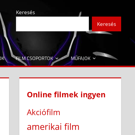
Keresés
Keresés
OK
FILM CSOPORTOK
MŰFAJOK
Online filmek ingyen
Akciófilm
amerikai film