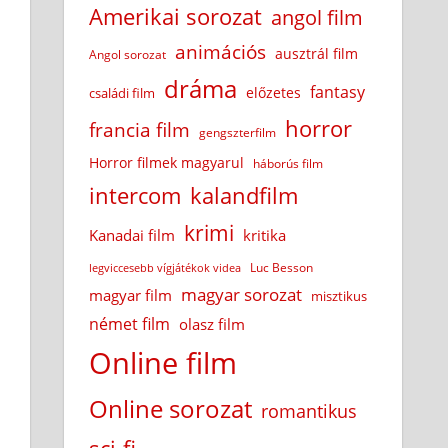
Amerikai sorozat
angol film
animációs
ausztrál film
Angol sorozat
dráma
fantasy
előzetes
családi film
horror
francia film
gengszterfilm
Horror filmek magyarul
háborús film
intercom
kalandfilm
krimi
Kanadai film
kritika
Luc Besson
legviccesebb vígjátékok videa
magyar sorozat
magyar film
misztikus
német film
olasz film
Online film
Online sorozat
romantikus