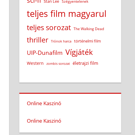
sci-fi
Stan Lee
Szégyentelenek
teljes film magyarul
teljes sorozat
The Walking Dead
thriller
történelmi film
Trónok harca
Vígjáték
UIP-Dunafilm
életrajzi film
Western
zombis sorozat
Online Kaszinó
Online Kaszinó