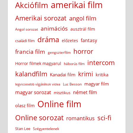
amerikai film
Akciófilm
Amerikai sorozat
angol film
animációs
ausztrál film
Angol sorozat
dráma
fantasy
előzetes
családi film
horror
francia film
gengszterfilm
intercom
Horror filmek magyarul
háborús film
kalandfilm
krimi
Kanadai film
kritika
magyar film
Luc Besson
legviccesebb vígjátékok videa
magyar sorozat
német film
misztikus
Online film
olasz film
Online sorozat
sci-fi
romantikus
Stan Lee
Szégyentelenek