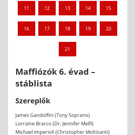
11
12
13
14
15
16
17
18
19
20
21
Maffiózók 6. évad –
stáblista
Szereplők
James Gandolfini (Tony Soprano)
Lorraine Bracco (Dr. Jennifer Melfi)
Michael Imperioli (Christopher Moltisanti)