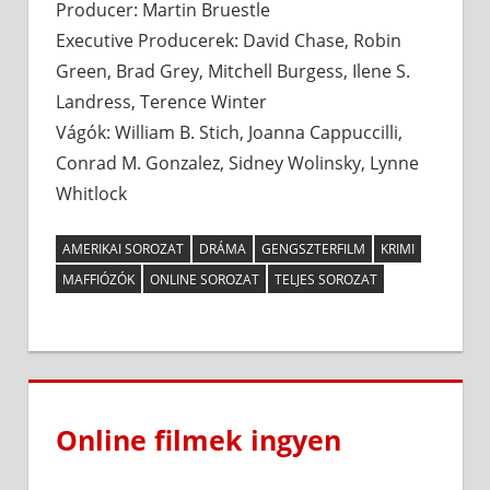
Producer: Martin Bruestle
Executive Producerek: David Chase, Robin
Green, Brad Grey, Mitchell Burgess, Ilene S.
Landress, Terence Winter
Vágók: William B. Stich, Joanna Cappuccilli,
Conrad M. Gonzalez, Sidney Wolinsky, Lynne
Whitlock
AMERIKAI SOROZAT
DRÁMA
GENGSZTERFILM
KRIMI
MAFFIÓZÓK
ONLINE SOROZAT
TELJES SOROZAT
Online filmek ingyen