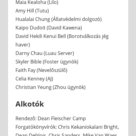
Maia Kealoha (Lilo)
Amy Hill (Tutu)
Hualalai Chung (Állatvédelmi dolgozó)
Kaipo Dudoit (David Kawena)
David Hekili Kenui Bell (Borotválkozás jég
haver)
Darny Chau (Luau Server)
Skyler Bible (Foster ügynök)
Faith Fay (Nevelőszülő)
Celia Kenney (AJ)
Christian Yeung (Zhou ügynök)
Alkotók
Rendező: Dean Fleischer Camp
Forgatókönyvírók: Chris Kekaniokalani Bright,
Dean Deblois, Chris Sanders, Mike Van Waes