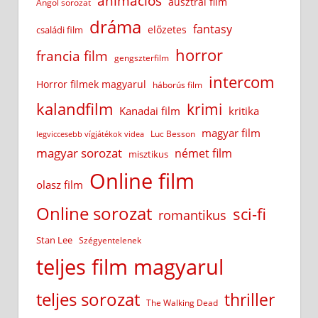
animációs
ausztrál film
Angol sorozat
dráma
fantasy
előzetes
családi film
horror
francia film
gengszterfilm
intercom
Horror filmek magyarul
háborús film
kalandfilm
krimi
Kanadai film
kritika
magyar film
Luc Besson
legviccesebb vígjátékok videa
magyar sorozat
német film
misztikus
Online film
olasz film
Online sorozat
sci-fi
romantikus
Stan Lee
Szégyentelenek
teljes film magyarul
teljes sorozat
thriller
The Walking Dead