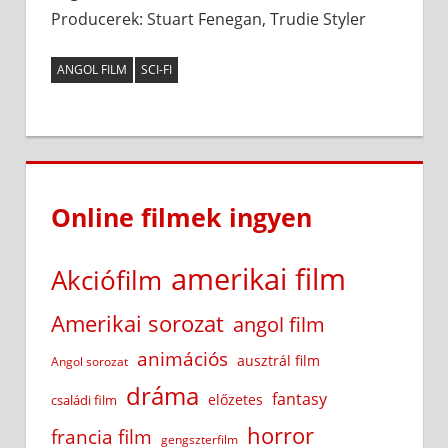
Producerek: Stuart Fenegan, Trudie Styler
ANGOL FILM
SCI-FI
Online filmek ingyen
amerikai film
Akciófilm
Amerikai sorozat
angol film
animációs
ausztrál film
Angol sorozat
dráma
fantasy
előzetes
családi film
horror
francia film
gengszterfilm