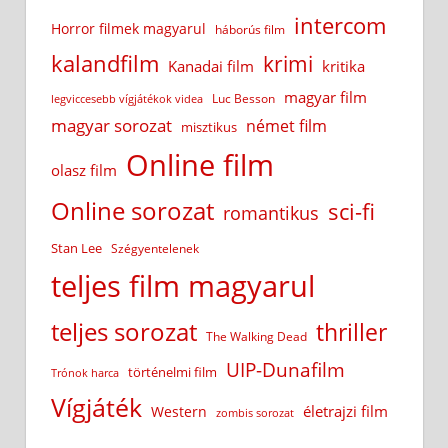
intercom
Horror filmek magyarul
háborús film
kalandfilm
krimi
Kanadai film
kritika
magyar film
Luc Besson
legviccesebb vígjátékok videa
magyar sorozat
német film
misztikus
Online film
olasz film
Online sorozat
sci-fi
romantikus
Stan Lee
Szégyentelenek
teljes film magyarul
teljes sorozat
thriller
The Walking Dead
UIP-Dunafilm
történelmi film
Trónok harca
Vígjáték
életrajzi film
Western
zombis sorozat