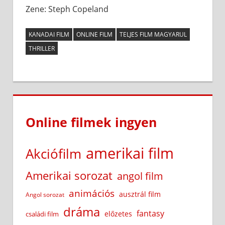
Zene: Steph Copeland
KANADAI FILM
ONLINE FILM
TELJES FILM MAGYARUL
THRILLER
Online filmek ingyen
amerikai film
Akciófilm
Amerikai sorozat
angol film
animációs
ausztrál film
Angol sorozat
dráma
fantasy
előzetes
családi film