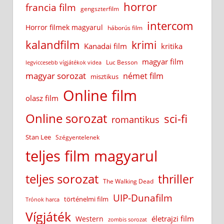
horror
francia film
gengszterfilm
intercom
Horror filmek magyarul
háborús film
kalandfilm
krimi
Kanadai film
kritika
magyar film
Luc Besson
legviccesebb vígjátékok videa
magyar sorozat
német film
misztikus
Online film
olasz film
Online sorozat
sci-fi
romantikus
Stan Lee
Szégyentelenek
teljes film magyarul
teljes sorozat
thriller
The Walking Dead
UIP-Dunafilm
történelmi film
Trónok harca
Vígjáték
életrajzi film
Western
zombis sorozat