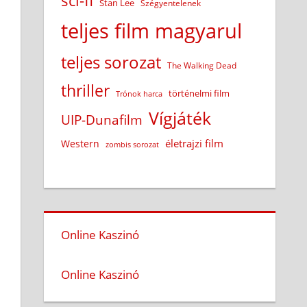
sci-fi
Stan Lee
Szégyentelenek
teljes film magyarul
teljes sorozat
The Walking Dead
thriller
történelmi film
Trónok harca
Vígjáték
UIP-Dunafilm
életrajzi film
Western
zombis sorozat
Online Kaszinó
Online Kaszinó