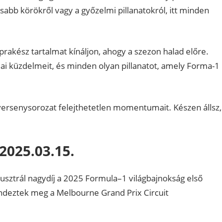
rsabb körökről vagy a győzelmi pillanatokról, itt minden
prakész tartalmat kínáljon, ahogy a szezon halad előre.
mai küzdelmeit, és minden olyan pillanatot, amely Forma-1
 versenysorozat felejthetetlen momentumait. Készen állsz,
2025.03.15.
ausztrál nagydíj a 2025 Formula–1 világbajnokság első
ndeztek meg a Melbourne Grand Prix Circuit