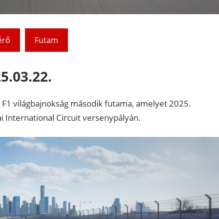
érő
Futam
5.03.22.
 az F1 világbajnokság második futama, amelyet 2025.
International Circuit versenypályán.