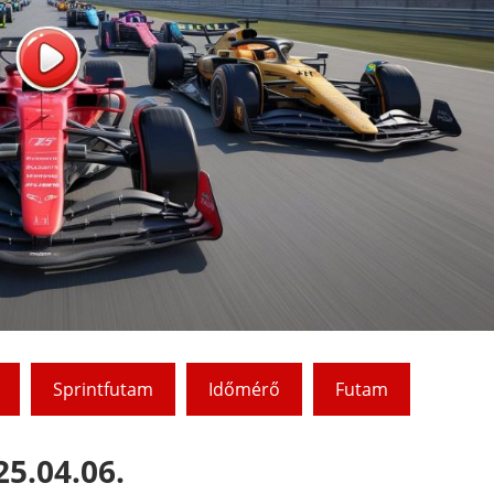
Sprintfutam
Időmérő
Futam
25.04.06.