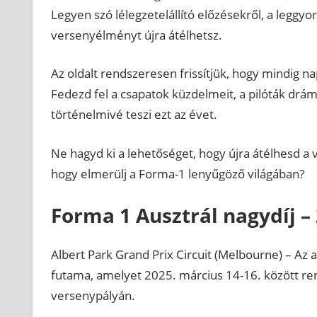
Legyen szó lélegzetelállító előzésekről, a leggyo
versenyélményt újra átélhetsz.
Az oldalt rendszeresen frissítjük, hogy mindig na
Fedezd fel a csapatok küzdelmeit, a pilóták drá
történelmivé teszi ezt az évet.
Ne hagyd ki a lehetőséget, hogy újra átélhesd a
hogy elmerülj a Forma-1 lenyűgöző világában?
Forma 1 Ausztrál nagydíj – 
Albert Park Grand Prix Circuit (Melbourne) – Az 
futama, amelyet 2025. március 14-16. között re
versenypályán.