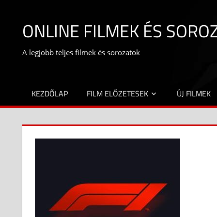
Skip
to
ONLINE FILMEK ÉS SORO
content
A legjobb teljes filmek és sorozatok
KEZDŐLAP
FILM ELŐZETESEK
ÚJ FILMEK