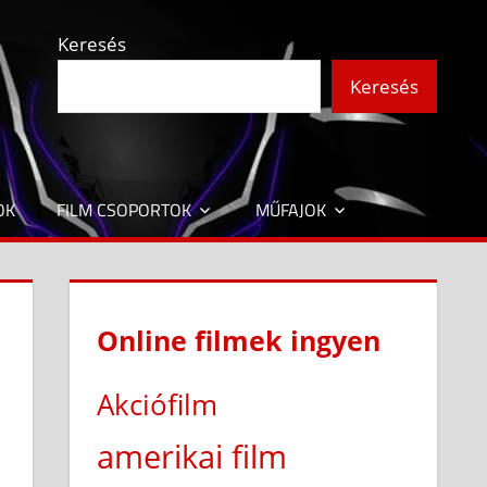
Keresés
Keresés
OK
FILM CSOPORTOK
MŰFAJOK
Online filmek ingyen
Akciófilm
amerikai film