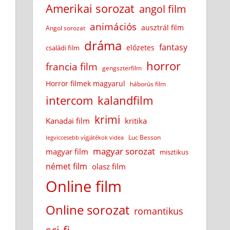
Amerikai sorozat
angol film
animációs
ausztrál film
Angol sorozat
dráma
fantasy
előzetes
családi film
horror
francia film
gengszterfilm
Horror filmek magyarul
háborús film
intercom
kalandfilm
krimi
Kanadai film
kritika
Luc Besson
legviccesebb vígjátékok videa
magyar sorozat
magyar film
misztikus
német film
olasz film
Online film
Online sorozat
romantikus