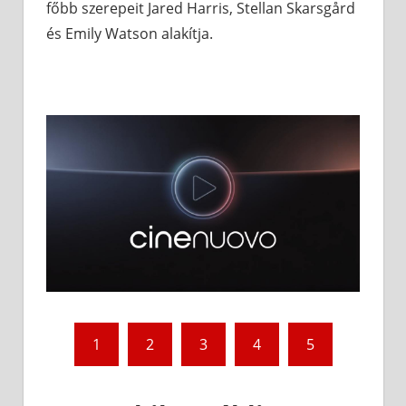
főbb szerepeit Jared Harris, Stellan Skarsgård
és Emily Watson alakítja.
1
2
3
4
5