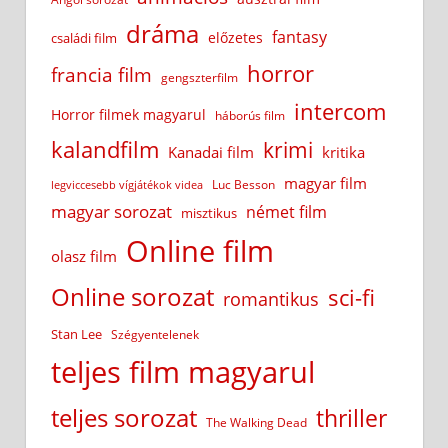
dráma
fantasy
előzetes
családi film
horror
francia film
gengszterfilm
intercom
Horror filmek magyarul
háborús film
kalandfilm
krimi
Kanadai film
kritika
magyar film
Luc Besson
legviccesebb vígjátékok videa
magyar sorozat
német film
misztikus
Online film
olasz film
Online sorozat
sci-fi
romantikus
Stan Lee
Szégyentelenek
teljes film magyarul
teljes sorozat
thriller
The Walking Dead