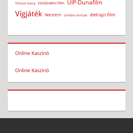
UIP-Dunafilm
történelmi film
Trónok harca
Vígjáték
életrajzi film
Western
zombis sorozat
Online Kaszinó
Online Kaszinó