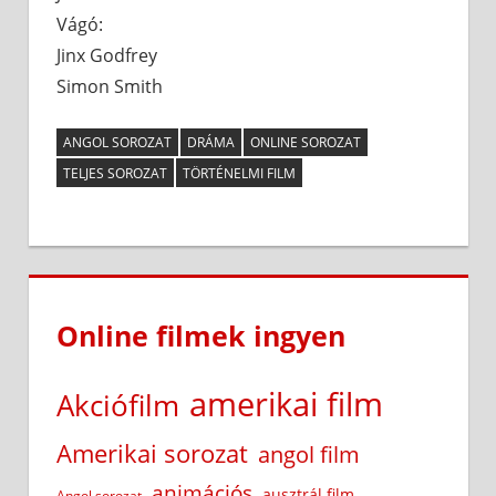
Vágó:
Jinx Godfrey
Simon Smith
ANGOL SOROZAT
DRÁMA
ONLINE SOROZAT
TELJES SOROZAT
TÖRTÉNELMI FILM
Online filmek ingyen
amerikai film
Akciófilm
Amerikai sorozat
angol film
animációs
ausztrál film
Angol sorozat