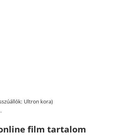
szúállók: Ultron kora)
.
online film tartalom