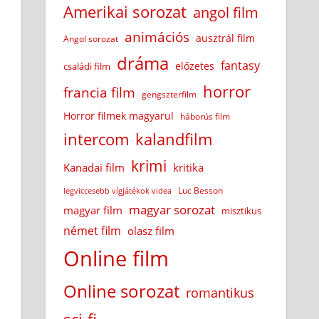
Amerikai sorozat
angol film
animációs
ausztrál film
Angol sorozat
dráma
fantasy
előzetes
családi film
horror
francia film
gengszterfilm
Horror filmek magyarul
háborús film
intercom
kalandfilm
krimi
Kanadai film
kritika
Luc Besson
legviccesebb vígjátékok videa
magyar sorozat
magyar film
misztikus
német film
olasz film
Online film
Online sorozat
romantikus