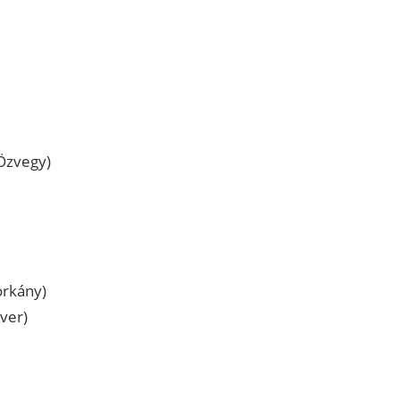
Özvegy)
orkány)
ver)