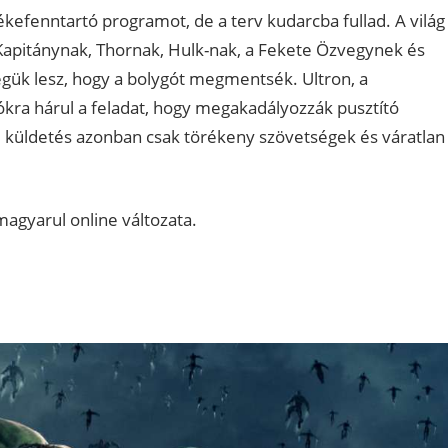
ékefenntartó programot, de a terv kudarcba fullad. A világ
pitánynak, Thornak, Hulk-nak, a Fekete Özvegynek és
k lesz, hogy a bolygót megmentsék. Ultron, a
ókra hárul a feladat, hogy megakadályozzák pusztító
ű küldetés azonban csak törékeny szövetségek és váratlan
magyarul online változata.