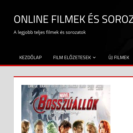
Skip
to
ONLINE FILMEK ÉS SORO
content
A legjobb teljes filmek és sorozatok
KEZDŐLAP
FILM ELŐZETESEK
ÚJ FILMEK