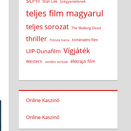
sci-fi
Stan Lee
Szégyentelenek
teljes film magyarul
teljes sorozat
The Walking Dead
thriller
történelmi film
Trónok harca
Vígjáték
UIP-Dunafilm
életrajzi film
Western
zombis sorozat
Online Kaszinó
Online Kaszinó