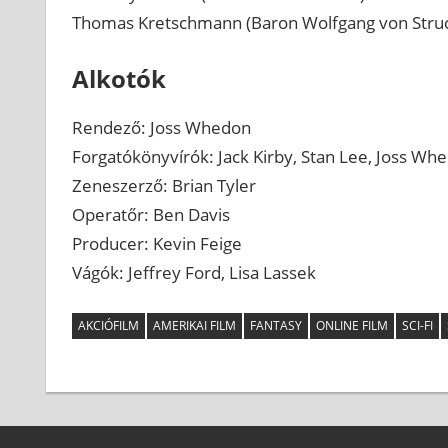
Thomas Kretschmann (Baron Wolfgang von Stru
Alkotók
Rendező: Joss Whedon
Forgatókönyvírók: Jack Kirby, Stan Lee, Joss Wh
Zeneszerző: Brian Tyler
Operatőr: Ben Davis
Producer: Kevin Feige
Vágók: Jeffrey Ford, Lisa Lassek
AKCIÓFILM
AMERIKAI FILM
FANTASY
ONLINE FILM
SCI-FI