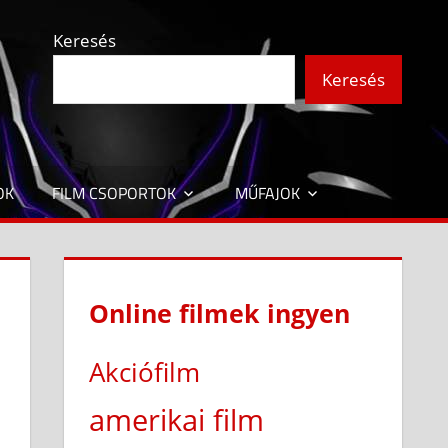
Keresés
Keresés
OK
FILM CSOPORTOK
MŰFAJOK
Online filmek ingyen
Akciófilm
amerikai film