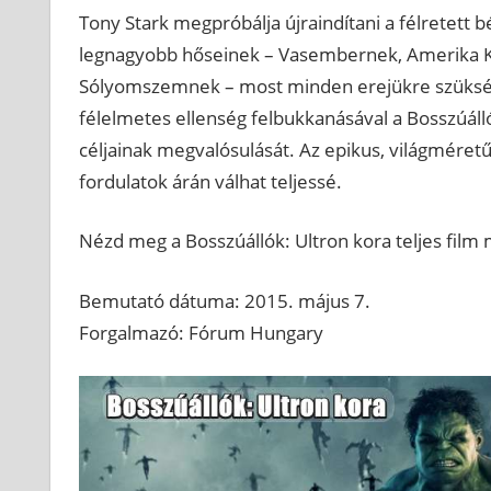
Tony Stark megpróbálja újraindítani a félretett b
legnagyobb hőseinek – Vasembernek, Amerika Ka
Sólyomszemnek – most minden erejükre szükségü
félelmetes ellenség felbukkanásával a Bosszúáll
céljainak megvalósulását. Az epikus, világméret
fordulatok árán válhat teljessé.
Nézd meg a Bosszúállók: Ultron kora teljes film 
Bemutató dátuma: 2015. május 7.
Forgalmazó: Fórum Hungary