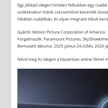
Egy jóképű idegen hirtelen felbukkan egy család é
születésekor másik csecsemővel keverték össze. A
hibátlan családban, és olyan megrázó titkok ker
Gyártó: Motion Picture Corporation of America
Forgalmazók: Paramount Pictures, SkyShowtime
Bemutató dátuma: 2025 június 24.(USA), 2026 j
Nézd meg Az idegen a házamban online filmet ma