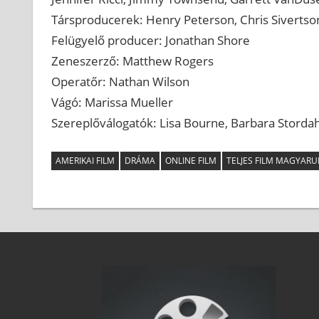
Társproducerek: Henry Peterson, Chris Sivertso
Felügyelő producer: Jonathan Shore
Zeneszerző: Matthew Rogers
Operatőr: Nathan Wilson
Vágó: Marissa Mueller
Szereplőválogatók: Lisa Bourne, Barbara Stordah
AMERIKAI FILM
DRÁMA
ONLINE FILM
TELJES FILM MAGYARU