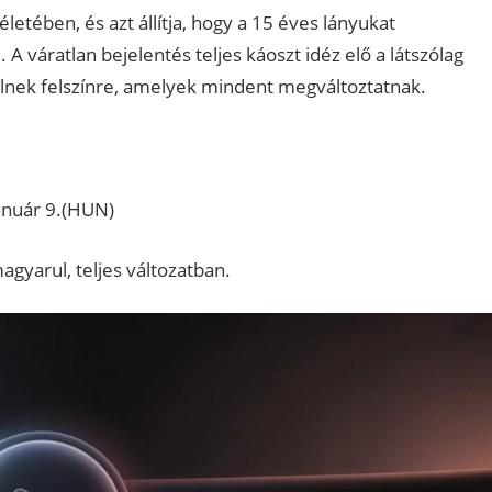
letében, és azt állítja, hogy a 15 éves lányukat
 váratlan bejelentés teljes káoszt idéz elő a látszólag
ülnek felszínre, amelyek mindent megváltoztatnak.
anuár 9.(HUN)
gyarul, teljes változatban.