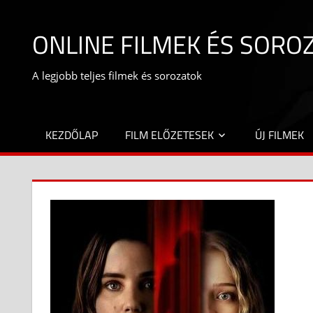
Skip
to
ONLINE FILMEK ÉS SORO
content
A legjobb teljes filmek és sorozatok
KEZDŐLAP
FILM ELŐZETESEK
ÚJ FILMEK