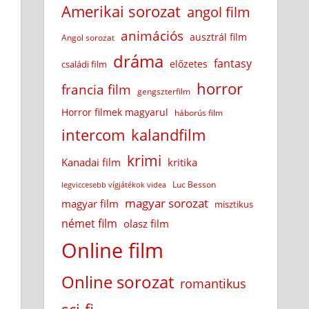
Amerikai sorozat
angol film
animációs
ausztrál film
Angol sorozat
dráma
fantasy
előzetes
családi film
horror
francia film
gengszterfilm
Horror filmek magyarul
háborús film
intercom
kalandfilm
krimi
Kanadai film
kritika
Luc Besson
legviccesebb vígjátékok videa
magyar sorozat
magyar film
misztikus
német film
olasz film
Online film
Online sorozat
romantikus