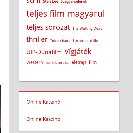
sci-fi
Stan Lee
Szégyentelenek
teljes film magyarul
teljes sorozat
The Walking Dead
thriller
történelmi film
Trónok harca
Vígjáték
UIP-Dunafilm
életrajzi film
Western
zombis sorozat
Online Kaszinó
Online Kaszinó