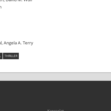
n
l, Angela A. Terry
L
THRILLER
Kapcsolat