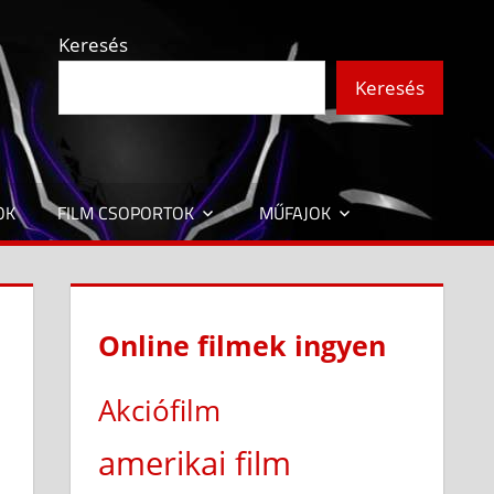
Keresés
Keresés
OK
FILM CSOPORTOK
MŰFAJOK
Online filmek ingyen
Akciófilm
amerikai film