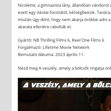
Nicolette, a gimnazista lány, állandóan vándoro
esett egy iskolai focistától, kétségbeesik. Tanár
miután úgy dönt, hogy nem akarja örökbe adni a b
akarata ellenére rabolták el.
Gyártó: NB Thrilling Films 6, Reel One Films 6
Forgalmazó: Lifetime Movie Network
Bemutató dátuma: 2023 április 11.
Nézd meg A veszély, amely a bölcsőt ringatja onli