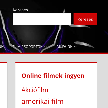
Keresés
Keresés
OK
FILM CSOPORTOK
MŰFAJOK
Online filmek ingyen
Akciófilm
amerikai film