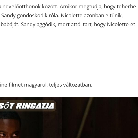
l a nevelőotthonok között. Amikor megtudja, hogy teherbe
a, Sandy gondoskodik róla. Nicolette azonban eltűnik,
abáját. Sandy aggódik, mert attól tart, hogy Nicolette-et
ne filmet magyarul, teljes változatban.