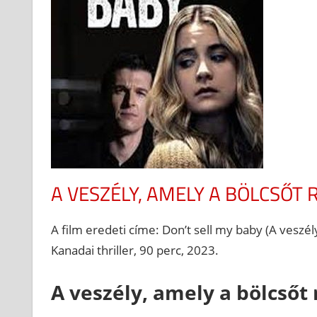
A VESZÉLY, AMELY A BÖLCSŐT 
A film eredeti címe: Don’t sell my baby (A veszély
Kanadai thriller, 90 perc, 2023.
A veszély, amely a bölcsőt 