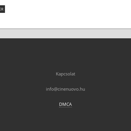
ER
Kapcsolat
info@cinenuovo.hu
DMCA