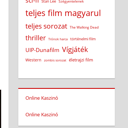
sci-fi
Stan Lee
Szégyentelenek
teljes film magyarul
teljes sorozat
The Walking Dead
thriller
történelmi film
Trónok harca
Vígjáték
UIP-Dunafilm
életrajzi film
Western
zombis sorozat
Online Kaszinó
Online Kaszinó