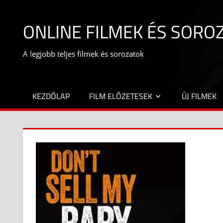
Skip
to
ONLINE FILMEK ÉS SORO
content
A legjobb teljes filmek és sorozatok
KEZDŐLAP
FILM ELŐZETESEK
ÚJ FILMEK