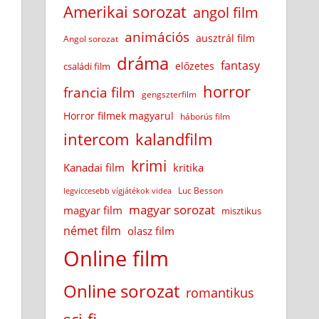
Amerikai sorozat
angol film
animációs
ausztrál film
Angol sorozat
dráma
fantasy
előzetes
családi film
horror
francia film
gengszterfilm
Horror filmek magyarul
háborús film
intercom
kalandfilm
krimi
Kanadai film
kritika
Luc Besson
legviccesebb vígjátékok videa
magyar sorozat
magyar film
misztikus
német film
olasz film
Online film
Online sorozat
romantikus