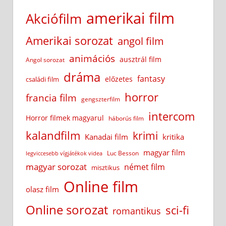
amerikai film
Akciófilm
Amerikai sorozat
angol film
animációs
ausztrál film
Angol sorozat
dráma
fantasy
előzetes
családi film
horror
francia film
gengszterfilm
intercom
Horror filmek magyarul
háborús film
kalandfilm
krimi
Kanadai film
kritika
magyar film
Luc Besson
legviccesebb vígjátékok videa
magyar sorozat
német film
misztikus
Online film
olasz film
Online sorozat
sci-fi
romantikus