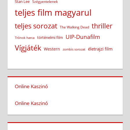
Stan Lee
Szégyentelenek
teljes film magyarul
teljes sorozat
thriller
The Walking Dead
UIP-Dunafilm
történelmi film
Trónok harca
Vígjáték
életrajzi film
Western
zombis sorozat
Online Kaszinó
Online Kaszinó