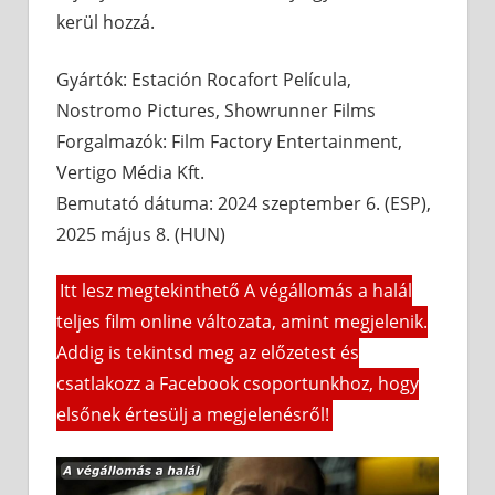
kerül hozzá.
Gyártók: Estación Rocafort Película,
Nostromo Pictures, Showrunner Films
Forgalmazók: Film Factory Entertainment,
Vertigo Média Kft.
Bemutató dátuma: 2024 szeptember 6. (ESP),
2025 május 8. (HUN)
Itt lesz megtekinthető A végállomás a halál
teljes film online változata, amint megjelenik.
Addig is tekintsd meg az előzetest és
csatlakozz a Facebook csoportunkhoz, hogy
elsőnek értesülj a megjelenésről!