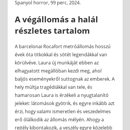
Spanyol horror, 99 perc, 2024.
A végállomás a halál
részletes tartalom
A barcelonai Rocafort metróállomás hosszú
évek óta titkokkal és sötét legendákkal van
körülvéve. Laura új munkáját ebben az
elhagyatott megállóban kezdi meg, ahol
baljós eseményekről suttognak az emberek. A
hely múltja tragédiákkal van tele, és
hamarosan Laura is érzékeli a nyugtalanító
jeleket: látomások gyötrik, és egyre inkább azt
érzi, hogy valami ismeretlen és veszedelmes
erő ólálkodik az állomás mélyén. Ahogy a
rejtély kibontakozik, a veszély egyre közelebb