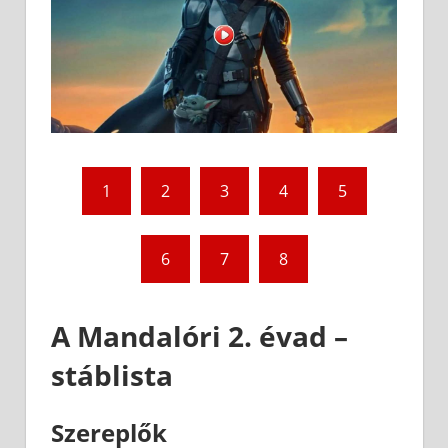
1
2
3
4
5
6
7
8
A Mandalóri 2. évad –
stáblista
Szereplők