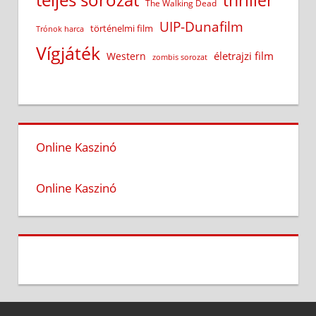
teljes sorozat
thriller
The Walking Dead
UIP-Dunafilm
történelmi film
Trónok harca
Vígjáték
életrajzi film
Western
zombis sorozat
Online Kaszinó
Online Kaszinó