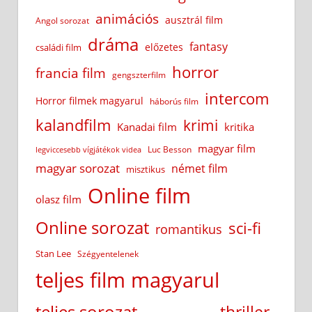
animációs
ausztrál film
Angol sorozat
dráma
fantasy
előzetes
családi film
horror
francia film
gengszterfilm
intercom
Horror filmek magyarul
háborús film
kalandfilm
krimi
Kanadai film
kritika
magyar film
Luc Besson
legviccesebb vígjátékok videa
magyar sorozat
német film
misztikus
Online film
olasz film
Online sorozat
sci-fi
romantikus
Stan Lee
Szégyentelenek
teljes film magyarul