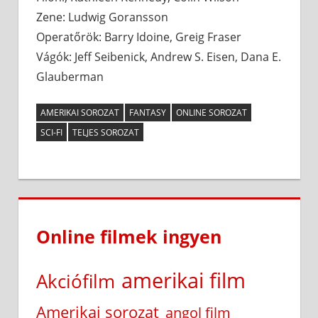
Zene: Ludwig Goransson
Operatőrök: Barry Idoine, Greig Fraser
Vágók: Jeff Seibenick, Andrew S. Eisen, Dana E.
Glauberman
AMERIKAI SOROZAT
FANTASY
ONLINE SOROZAT
SCI-FI
TELJES SOROZAT
Online filmek ingyen
amerikai film
Akciófilm
Amerikai sorozat
angol film