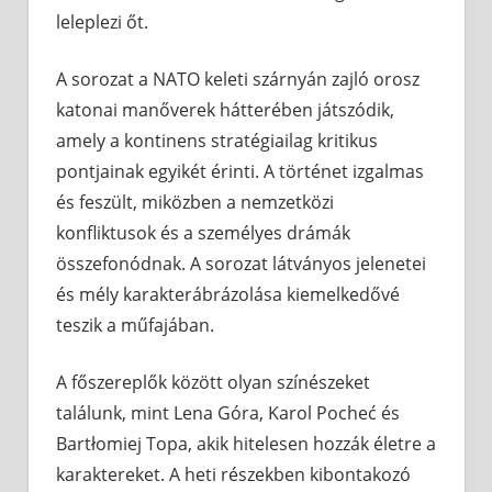
leleplezi őt.
A sorozat a NATO keleti szárnyán zajló orosz
katonai manőverek hátterében játszódik,
amely a kontinens stratégiailag kritikus
pontjainak egyikét érinti. A történet izgalmas
és feszült, miközben a nemzetközi
konfliktusok és a személyes drámák
összefonódnak. A sorozat látványos jelenetei
és mély karakterábrázolása kiemelkedővé
teszik a műfajában.
A főszereplők között olyan színészeket
találunk, mint Lena Góra, Karol Pocheć és
Bartłomiej Topa, akik hitelesen hozzák életre a
karaktereket. A heti részekben kibontakozó