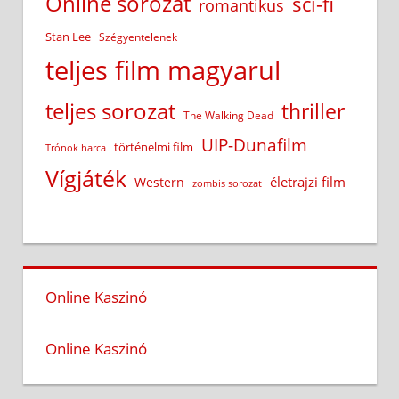
Online sorozat
sci-fi
romantikus
Stan Lee
Szégyentelenek
teljes film magyarul
teljes sorozat
thriller
The Walking Dead
UIP-Dunafilm
történelmi film
Trónok harca
Vígjáték
életrajzi film
Western
zombis sorozat
Online Kaszinó
Online Kaszinó