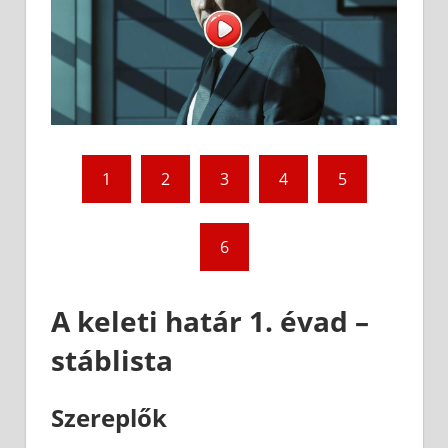
1
2
3
4
5
6
A keleti határ 1. évad –
stáblista
Szereplők