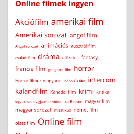
Online filmek ingyen
amerikai film
Akciófilm
Amerikai sorozat
angol film
animációs
ausztrál film
Angol sorozat
dráma
fantasy
előzetes
családi film
horror
francia film
gengszterfilm
intercom
Horror filmek magyarul
háborús film
kalandfilm
krimi
Kanadai film
kritika
magyar film
Luc Besson
legviccesebb vígjátékok videa
magyar sorozat
német film
misztikus
Online film
olasz film