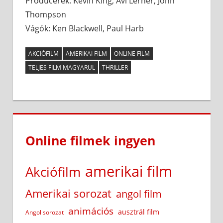
Producerek: Kevin King, Avi Lerner, John
Thompson
Vágók: Ken Blackwell, Paul Harb
AKCIÓFILM
AMERIKAI FILM
ONLINE FILM
TELJES FILM MAGYARUL
THRILLER
Online filmek ingyen
amerikai film
Akciófilm
Amerikai sorozat
angol film
animációs
ausztrál film
Angol sorozat