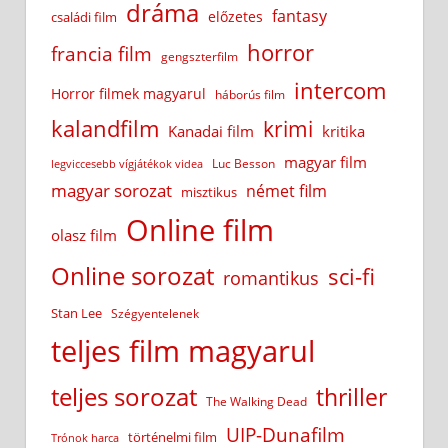
dráma
fantasy
előzetes
családi film
horror
francia film
gengszterfilm
intercom
Horror filmek magyarul
háborús film
kalandfilm
krimi
Kanadai film
kritika
magyar film
Luc Besson
legviccesebb vígjátékok videa
magyar sorozat
német film
misztikus
Online film
olasz film
Online sorozat
sci-fi
romantikus
Stan Lee
Szégyentelenek
teljes film magyarul
teljes sorozat
thriller
The Walking Dead
UIP-Dunafilm
történelmi film
Trónok harca