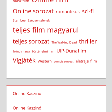
olasz film
Online sorozat
sci-fi
romantikus
Stan Lee
Szégyentelenek
teljes film magyarul
teljes sorozat
thriller
The Walking Dead
UIP-Dunafilm
történelmi film
Trónok harca
Vígjáték
életrajzi film
Western
zombis sorozat
Online Kaszinó
Online Kaszinó