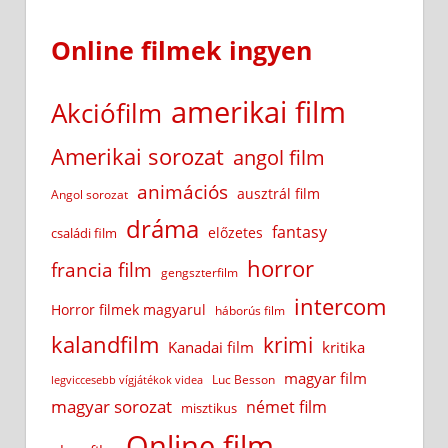
Online filmek ingyen
amerikai film
Akciófilm
Amerikai sorozat
angol film
animációs
ausztrál film
Angol sorozat
dráma
fantasy
előzetes
családi film
horror
francia film
gengszterfilm
intercom
Horror filmek magyarul
háborús film
kalandfilm
krimi
Kanadai film
kritika
magyar film
Luc Besson
legviccesebb vígjátékok videa
magyar sorozat
német film
misztikus
Online film