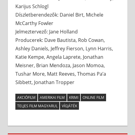
Karijus Schlogl
Díszletberendezők: Daniel Birt, Michele
McCarthy Fowler
Jelmeztervező: Jane Holland
Producerek: Dave Bautista, Rob Cowan,
Ashley Daniels, Jeffrey Fierson, Lynn Harris,
Katie Kempe, Angela Laprete, Jonathan
Meisner, Brian Mendoza, Jason Momoa,
Tushar More, Matt Reeves, Thomas Pa’a
Sibbett, Jonathan Tropper
AKCIÓFILM
AMERIKAI FILM
KRIMI
ONLINE FILM
TELJES FILM MAGYARUL
VÍGJÁTÉK