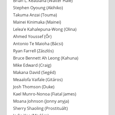
Brian L. Keaulana (Walter Hale)
Stephen Oyoung (Akihiko)
Takuma Anzai (Touma)
Mainei Kinimaka (Mainei)
Lelea’e Kahalepuna-Wong (Olina)
Ahmed Youssef (Őr)
Antonio Te Maioha (Bácsi)
Ryan Farrell (Zászlós)
Bruce Bennett Ah Leong (Kahuna)
Mike Edward (Craig)
Makana David (Segéd)
Meaalofa Vaifale (Gitáros)
Josh Thomson (Duke)
Kael Munro-Nonoa (Fiatal James)
Moana Johnson (Jonny anyja)
Sherry Shaoling (Prostituált)