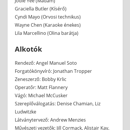
Jodie Yee (Madám)
Graciella Butler (Kísérő)
Cyndi Mayo (Orvosi technikus)
Wayne Chen (Karaoke énekes)
Lila Marcellino (Olina barátja)
Alkotók
Rendező: Angel Manuel Soto
Forgatókönyvíró: Jonathan Tropper
Zeneszerző: Bobby Krlic
Operatőr: Matt Flannery
Vágó: Michael McCusker
Szereplőválogatás: Denise Chamian, Liz
Ludwitzke
Látványtervező: Andrew Menzies
Művészeti vezetők: Jill Cormack, Alistair Kay,