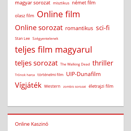
magyar sorozat
német film
misztikus
Online film
olasz film
Online sorozat
sci-fi
romantikus
Stan Lee
Szégyentelenek
teljes film magyarul
teljes sorozat
thriller
The Walking Dead
UIP-Dunafilm
történelmi film
Trónok harca
Vígjáték
életrajzi film
Western
zombis sorozat
Online Kaszinó