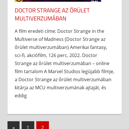
DOCTOR STRANGE AZ ŐRÜLET
MULTIVERZUMÁBAN
A film eredeti címe: Doctor Strange in the
Multiverse of Madness (Doctor Strange az
őrület multiverzumában) Amerikai fantasy,
sci-fi, akciófilm, 126 perc, 2022. Doctor
Strange az őrület multiverzumában – online
film tartalom A Marvel Studios legújabb filmje,
a Doctor Strange az őrület multiverzumában
kitárja az MCU multiverzumának ajtaját, és
eddig
Bejegyzések
Previous
«
1
2