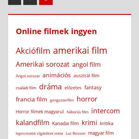
Posts
lapozása
Online filmek ingyen
amerikai film
Akciófilm
Amerikai sorozat
angol film
animációs
ausztrál film
Angol sorozat
dráma
fantasy
előzetes
családi film
horror
francia film
gengszterfilm
intercom
Horror filmek magyarul
háborús film
kalandfilm
krimi
Kanadai film
kritika
magyar film
Luc Besson
legviccesebb vígjátékok videa