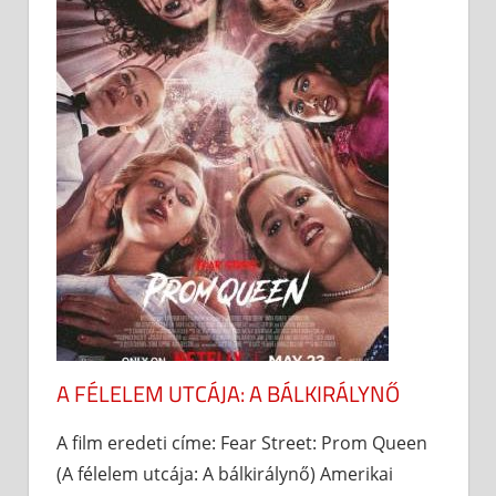
A FÉLELEM UTCÁJA: A BÁLKIRÁLYNŐ
A film eredeti címe: Fear Street: Prom Queen
(A félelem utcája: A bálkirálynő) Amerikai