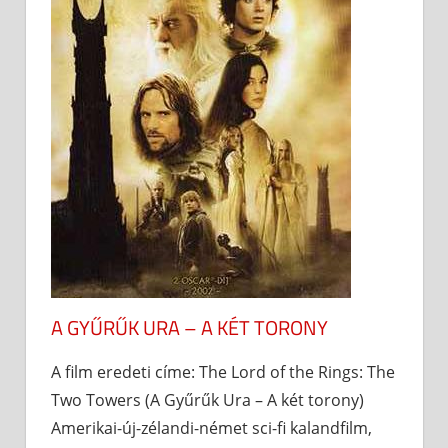
A GYŰRŰK URA – A KÉT TORONY
A film eredeti címe: The Lord of the Rings: The
Two Towers (A Gyűrűk Ura – A két torony)
Amerikai-új-zélandi-német sci-fi kalandfilm,