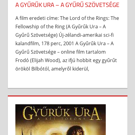
A GYŰRŰK URA – A GYŰRŰ SZÖVETSÉGE
A film eredeti címe: The Lord of the Rings: The
Fellowship of the Ring (A Gyűrűk Ura – A
Gyűrű Szövetsége) Új-zélandi-amerikai sci-fi
kalandfilm, 178 perc, 2001 A Gyűrűk Ura – A
Gyűrű Szövetsége – online film tartalom
Frodó (Elijah Wood), az ifjú hobbit egy gyűrűt
örököl Bilbótól, amelyről kiderül,