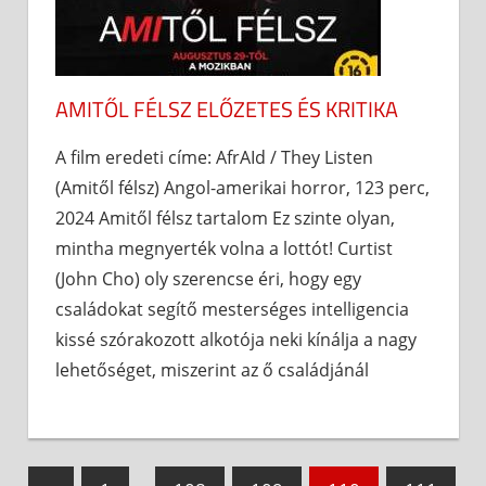
AMITŐL FÉLSZ ELŐZETES ÉS KRITIKA
A film eredeti címe: AfrAId / They Listen
(Amitől félsz) Angol-amerikai horror, 123 perc,
2024 Amitől félsz tartalom Ez szinte olyan,
mintha megnyerték volna a lottót! Curtist
(John Cho) oly szerencse éri, hogy egy
családokat segítő mesterséges intelligencia
kissé szórakozott alkotója neki kínálja a nagy
lehetőséget, miszerint az ő családjánál
Bejegyzések