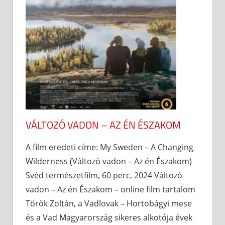
VÁLTOZÓ VADON – AZ ÉN ÉSZAKOM
A film eredeti címe: My Sweden – A Changing
Wilderness (Változó vadon – Az én Északom)
Svéd természetfilm, 60 perc, 2024 Változó
vadon – Az én Északom – online film tartalom
Török Zoltán, a Vadlovak – Hortobágyi mese
és a Vad Magyarország sikeres alkotója évek