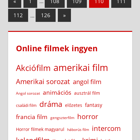
Previous
«
1
…
108
109
110
111
Posts
lapozása
Next
112
…
126
»
Posts
Online filmek ingyen
amerikai film
Akciófilm
Amerikai sorozat
angol film
animációs
ausztrál film
Angol sorozat
dráma
fantasy
előzetes
családi film
horror
francia film
gengszterfilm
intercom
Horror filmek magyarul
háborús film