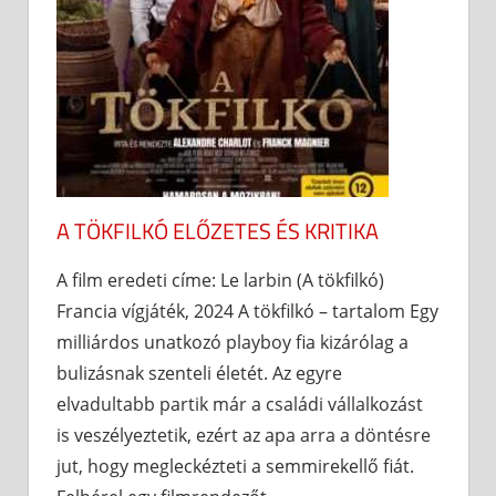
A TÖKFILKÓ ELŐZETES ÉS KRITIKA
A film eredeti címe: Le larbin (A tökfilkó)
Francia vígjáték, 2024 A tökfilkó – tartalom Egy
milliárdos unatkozó playboy fia kizárólag a
bulizásnak szenteli életét. Az egyre
elvadultabb partik már a családi vállalkozást
is veszélyeztetik, ezért az apa arra a döntésre
jut, hogy megleckézteti a semmirekellő fiát.