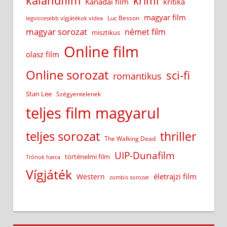
kalandfilm
krimi
Kanadai film
kritika
magyar film
Luc Besson
legviccesebb vígjátékok videa
magyar sorozat
német film
misztikus
Online film
olasz film
Online sorozat
sci-fi
romantikus
Stan Lee
Szégyentelenek
teljes film magyarul
teljes sorozat
thriller
The Walking Dead
UIP-Dunafilm
történelmi film
Trónok harca
Vígjáték
életrajzi film
Western
zombis sorozat