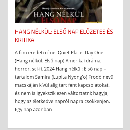
HANG NÉLKÜL: ELSŐ NAP ELŐZETES ÉS
KRITIKA
A film eredeti címe: Quiet Place: Day One
(Hang nélkül: Első nap) Amerikai dráma,
horror, sci-fi, 2024 Hang nélkül: Első nap –
tartalom Samira (Lupita Nyong’o) Frodó nevű
macskáján kívül alig tart fent kapcsolatokat,
és nem is igyekszik ezen változtatni; hagyja,
hogy az életkedve napról napra csökkenjen.
Egy nap azonban