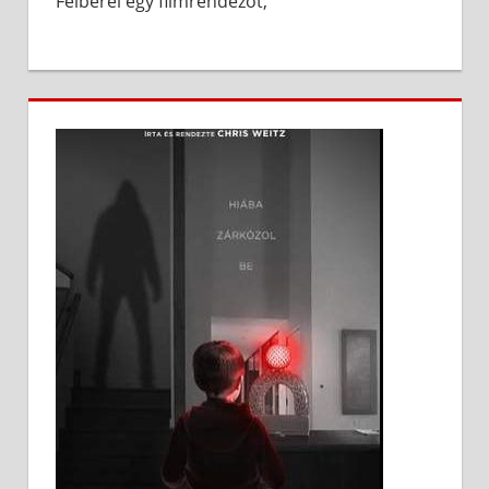
Felbérel egy filmrendezőt,