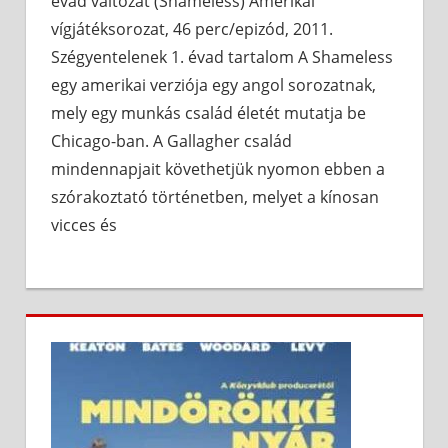
évad változat (Shameless) Amerikai
vígjátéksorozat, 46 perc/epizód, 2011.
Szégyentelenek 1. évad tartalom A Shameless
egy amerikai verziója egy angol sorozatnak,
mely egy munkás család életét mutatja be
Chicago-ban. A Gallagher család
mindennapjait követhetjük nyomon ebben a
szórakoztató történetben, melyet a kínosan
vicces és