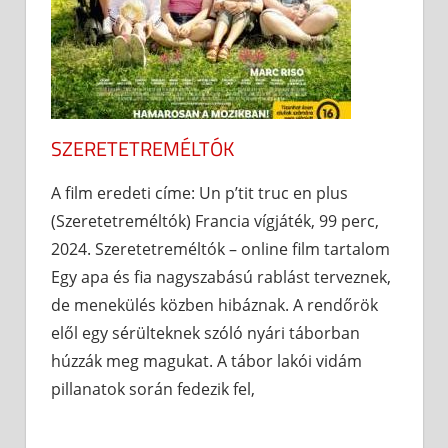
SZERETETREMÉLTÓK
A film eredeti címe: Un p’tit truc en plus
(Szeretetreméltók) Francia vígjáték, 99 perc,
2024. Szeretetreméltók – online film tartalom
Egy apa és fia nagyszabású rablást terveznek,
de menekülés közben hibáznak. A rendőrök
elől egy sérülteknek szóló nyári táborban
húzzák meg magukat. A tábor lakói vidám
pillanatok során fedezik fel,