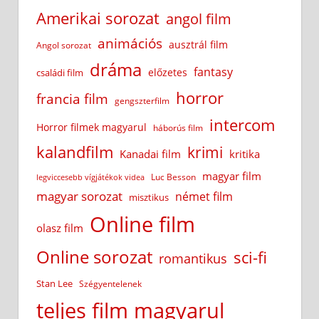
Amerikai sorozat
angol film
animációs
ausztrál film
Angol sorozat
dráma
fantasy
előzetes
családi film
horror
francia film
gengszterfilm
intercom
Horror filmek magyarul
háborús film
kalandfilm
krimi
Kanadai film
kritika
magyar film
Luc Besson
legviccesebb vígjátékok videa
magyar sorozat
német film
misztikus
Online film
olasz film
Online sorozat
sci-fi
romantikus
Stan Lee
Szégyentelenek
teljes film magyarul