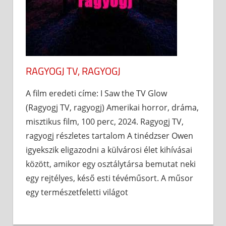
RAGYOGJ TV, RAGYOGJ
A film eredeti címe: I Saw the TV Glow
(Ragyogj TV, ragyogj) Amerikai horror, dráma,
misztikus film, 100 perc, 2024. Ragyogj TV,
ragyogj részletes tartalom A tinédzser Owen
igyekszik eligazodni a külvárosi élet kihívásai
között, amikor egy osztálytársa bemutat neki
egy rejtélyes, késő esti tévéműsort. A műsor
egy természetfeletti világot