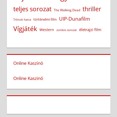
teljes sorozat
thriller
The Walking Dead
UIP-Dunafilm
történelmi film
Trónok harca
Vígjáték
életrajzi film
Western
zombis sorozat
Online Kaszinó
Online Kaszinó