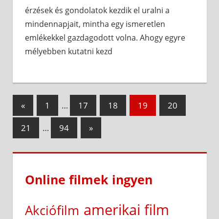
érzések és gondolatok kezdik el uralni a
mindennapjait, mintha egy ismeretlen
emlékekkel gazdagodott volna. Ahogy egyre
mélyebben kutatni kezd
Bejegyzések
Previous
«
1
…
17
18
19
20
Posts
lapozása
Next
21
…
94
»
Posts
Online filmek ingyen
amerikai film
Akciófilm