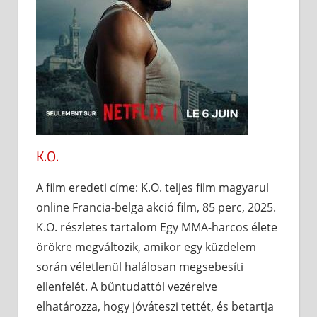
K.O.
A film eredeti címe: K.O. teljes film magyarul
online Francia-belga akció film, 85 perc, 2025.
K.O. részletes tartalom Egy MMA-harcos élete
örökre megváltozik, amikor egy küzdelem
során véletlenül halálosan megsebesíti
ellenfelét. A bűntudattól vezérelve
elhatározza, hogy jóváteszi tettét, és betartja