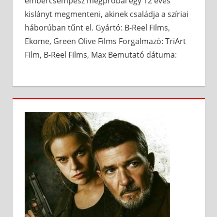
embercsempész megpróbál egy 12 éves
kislányt megmenteni, akinek családja a szíriai
háborúban tűnt el. Gyártó: B-Reel Films,
Ekome, Green Olive Films Forgalmazó: TriArt
Film, B-Reel Films, Max Bemutató dátuma: